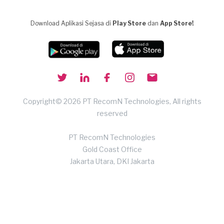
Download Aplikasi Sejasa di
Play Store
dan
App Store!
Copyright© 2026 PT RecomN Technologies, All rights
reserved
PT RecomN Technologies
Gold Coast Office
Jakarta Utara, DKI Jakarta