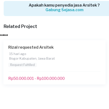
9 bulan yang lalu
Apakah kamu penyedia jasa Arsitek ?
Depok, Jawa Barat
Gabung Sejasa.com
Request Fulfilled
Related Project
Rp25.000.001 - Rp50.000.000
Syaiful requested Arsitek
Rizal requested Arsitek
10 bulan yang lalu
15 hari ago
Depok, Jawa Barat
Bogor Kabupaten, Jawa Barat
Request Fulfilled
Request Fulfilled
Kurang dari Rp1.000.000
Rp50.000.001 - Rp100.000.000
Lidia Nevrida requested Arsitek
Sekitar setahun yang lalu
Bogor Kabupaten, Jawa Barat
Request Fulfilled