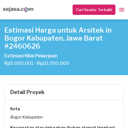
Cari Vendor Terbaik!
Estimasi Harga untuk Arsitek in
Bogor Kabupaten, Jawa Barat
#2460626
Estimasi Nilai Pekerjaan
Rp5.000.001 - Rp10.000.000
Detail Proyek
Kota
Bogor Kabupaten
Kecamatan atau kelurahan (bukan alamat lengkap)