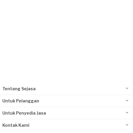
Kurang dari Rp1.000.000
Iwan requested Arsitek
Sekitar setahun yang lalu
Bogor Kabupaten, Jawa Barat
Request Fulfilled
Rp100.000.001 - Rp500.000.000
Tentang Sejasa
Untuk Pelanggan
Untuk Penyedia Jasa
Kontak Kami