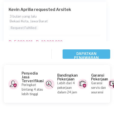
Kevin Aprilia requested Arsitek
3 bulan yang lalu
Bekasi Kota, Jawa Barat
Request Fulfilled
Rp5.000.001 - Rp10.000.000
DAPATKAN
PENAWARAN
Ariq requested Arsitek
4 bulan yang lalu
Bandung, Jawa Barat
Penyedia
Bandingkan
Garansi
Jasa
Request Fulfilled
Pekerjaan
Pekerjaan
Terverifikasi
Lebih dari 4
Garansi
Peringkat
pekerjaan
servis dan
bintang 4 atau
Rp2.500.001 - Rp5.000.000
dalam 24 jam
asuransi
lebih tinggi
Bilal requested Arsitek