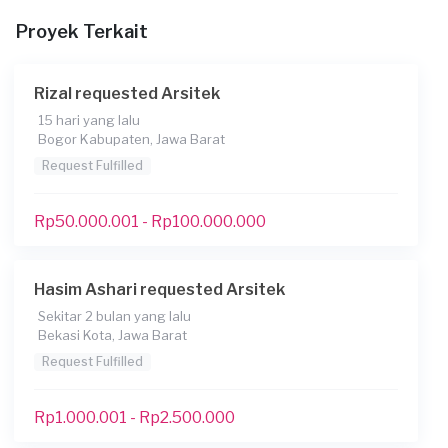
tumbuh.
Proyek Terkait
Kapan Anda membutuhkan layanan?
01-01-2026
Rizal requested Arsitek
Informasi tambahan
15 hari yang lalu
Bogor Kabupaten, Jawa Barat
lainnya
Request Fulfilled
Berapa budget total untuk layanan ini?
Rp5.000.001 - Rp10.000.000
Rp50.000.001 - Rp100.000.000
Hasim Ashari requested Arsitek
Sekitar 2 bulan yang lalu
Bekasi Kota, Jawa Barat
Request Fulfilled
Rp1.000.001 - Rp2.500.000