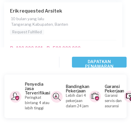
Erik requested Arsitek
Konsumen ini menggunakan
10 bulan yang lalu
Tangerang Kabupaten, Banten
Request Fulfilled
Rp100.000.001 - Rp500.000.000
(Rp200.000.000)
DAPATKAN
PENAWARAN
Chairina Utami requested Arsitek
10 bulan yang lalu
Penyedia
Bandingkan
Garansi
Jasa
Tangerang Selatan, Banten
Pekerjaan
Pekerjaan
Terverifikasi
Lebih dari 4
Garansi
Request Fulfilled
Peringkat
pekerjaan
servis dan
bintang 4 atau
dalam 24 jam
asuransi
lebih tinggi
Rp50.000.001 - Rp100.000.000