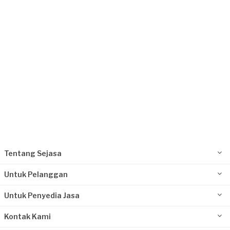
Request Fulfilled
Rp1.000.001 - Rp2.500.000
Dea Karmia requested Arsitek
Lebih dari setahun yang lalu
Tangerang Selatan, Banten
Request Fulfilled
Rp5.000.001 - Rp10.000.000
Tentang Sejasa
Untuk Pelanggan
Untuk Penyedia Jasa
Kontak Kami