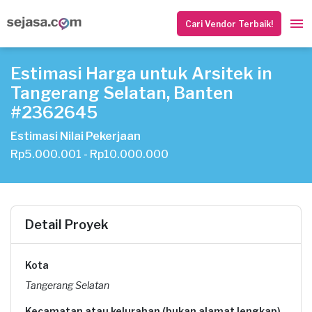
Cari Vendor Terbaik!
Estimasi Harga untuk Arsitek in
Tangerang Selatan, Banten
#2362645
Estimasi Nilai Pekerjaan
Rp5.000.001 - Rp10.000.000
Detail Proyek
Kota
Tangerang Selatan
Kecamatan atau kelurahan (bukan alamat lengkap)