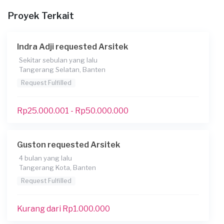
Renovasi 2 halaman belakang
Proyek Terkait
Kapan Anda membutuhkan layanan?
31-05-2025
Indra Adji requested Arsitek
Informasi tambahan
Sekitar sebulan yang lalu
Tangerang Selatan, Banten
konsultasi desa** *********
Request Fulfilled
Berapa budget total untuk layanan ini?
Rp5.000.001 - Rp10.000.000
Rp25.000.001 - Rp50.000.000
File
Guston requested Arsitek
4 bulan yang lalu
Tangerang Kota, Banten
Request Fulfilled
Kurang dari Rp1.000.000