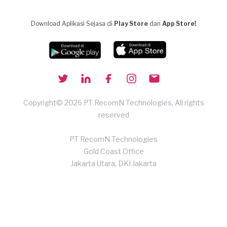
Download Aplikasi Sejasa di
Play Store
dan
App Store!
Copyright© 2026 PT RecomN Technologies, All rights
reserved
PT RecomN Technologies
Gold Coast Office
Jakarta Utara, DKI Jakarta