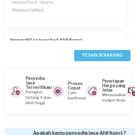
Jakarta Pusat, Jakarta
Request Fulfilled
Hanan80 requested Ahli Kunci
2 hari yang lalu
Jakarta Selatan, Jakarta
PESAN SEKARANG
Request Fulfilled
Penyedia
Penetapan
Jasa
Proses
Harga yang
Terverifikasi
Cepat
Jelas
Euis Novita requested Ahli Kunci
Peringkat
1 jam
Menyesuaikan
bintang 4 atau
konfirmasi
3 hari yang lalu
budget Anda
lebih tinggi
Jakarta Pusat, Jakarta
Request Fulfilled
Apakah kamu penyedia jasa Ahli Kunci ?