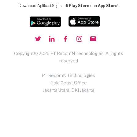
Download Aplikasi Sejasa di
Play Store
dan
App Store!
Copyright© 2026 PT RecomN Technologies, All rights
reserved
PT RecomN Technologies
Gold Coast Office
Jakarta Utara, DKI Jakarta