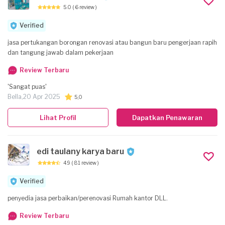
5.0
( 6 review )
Verified
jasa pertukangan borongan renovasi atau bangun baru pengerjaan rapih
dan tangung jawab dalam pekerjaan
Review Terbaru
'Sangat puas'
Bella,
20 Apr 2025
5,0
Lihat Profil
Dapatkan Penawaran
edi taulany karya baru
4.9
( 81 review )
Verified
penyedia jasa perbaikan/perenovasi Rumah kantor DLL.
Review Terbaru