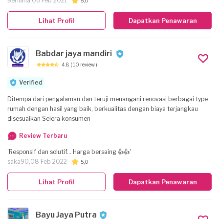
Sampah2 kerja dibawa pulang sendiri. Pekerja sopan, sempat
Berliana,
06 Feb 2021
5,0
berhalangan kerja sesuai janji awal namun minta maaf dengan baik,
padahal bukan kesalahan sendiri. Diberikan garansi jika ada yg kurang
Lihat Profil
Dapatkan Penawaran
untuk dicat kembali. Ongkos material sesuai bon nota, dan alat2 yang
sudah ada tidak dibebankan. Terima kasih buat sejasa yang
memberikan saya option untuk memilih tukang berkualitas.'
Babdar jaya mandiri
4.8
( 10 review )
Verified
Ditempa dari pengalaman dan teruji menangani renovasi berbagai type
rumah dengan hasil yang baik, berkualitas dengan biaya terjangkau
disesuaikan Selera konsumen
Review Terbaru
'Responsif dan solutif... Harga bersaing 👍👍'
saka90,
08 Feb 2022
5,0
Lihat Profil
Dapatkan Penawaran
Bayu Jaya Putra