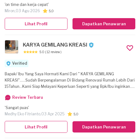
'on time dan kerja cepat'
Miron,
03 Agu 2026
5,0
Lihat Profil
Dapatkan Penawaran
KARYA GEMILANG KREASI
5.0
( 12 review )
Verified
Bapak/ Ibu Yang Saya Hormati Kami Dari " KARYA GEMILANG
KREASI"......Sudah Berpengalaman Di Bidang Renovasi Rumah Lebih Dari
15Tahun...Kami Siap Melayani Keperluan Seperti yang Bpk/Ibu inginkan.....
Kami Mengutamakan Tanggung Jawab,Disiplin,Bekerja Dengan Rapih..
Review Terbaru
Karena Kepuasan Kostumer Adalah Tujuan Kami.. Kami Siap Memberikan
Garansi Pekerjaan Selama 2bulan Setelah Pekerjaan Selesai.
'Sangat puas'
Medhy Eko Fitrianto,
03 Apr 2025
5,0
Lihat Profil
Dapatkan Penawaran