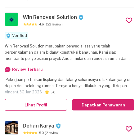
Win Renovasi Solution
4.6
( 122 review )
Verified
Win Renovasi Solution merupakan penyedia jasa yang telah
berpengalaman dalam bidang konstruksi bangunan. Kami siap
membantu penyelesaian proyek Anda, mulai dari renovasi rumah dan
perbaikan rumah seperti pemasangan atap, waterproofing, serta
Review Terbaru
berbagai jasa pertukangan lainnya untuk area Bandung dan Cimahi.
Dengan pengalaman selama 20 tahun di bidang ini, kami siap memenuhi
'Pekerjaan perbaikan lisplang dan talang seharusnya dilakukan yang di
kebutuhan jasa rumah Anda.
depan dan belakang rumah. Ternyata hanya dilakukan yang di depan
saja. Saat itu saya di luar kota. Foto2 yang diberikan hanya yang di
Vincent,
30 Jan 2026
5,0
depan rumah. Saya terlanjur percaya dan bayar penuh. Setelah pulang,
ternyata yang dilakukan hanya di depan saja. Hanya setengah yang
Lihat Profil
Dapatkan Penawaran
dijanjikan dilakukan. Tentu saya kecewa berat. Yang bersangkutan
masih menyisakan setengah pekerjaan dan saya harap dapat
diselesaikan segera. Sudah beberapa kali saya kontak, tapi kayaknya
Dehan Karya
saya diblokir atau ybs ganti nomor (Pak Abdul). Mohon pekerjaannya
5.0
( 2 review )
segera diselesaikan. Saya bisa dihubungi di WA di 081295952474.'