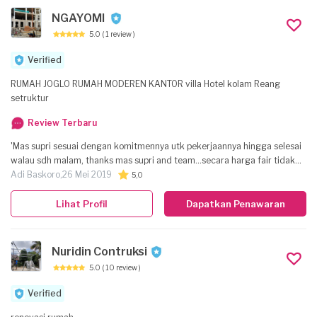
NGAYOMI
5.0
( 1 review )
Verified
RUMAH JOGLO RUMAH MODEREN KANTOR villa Hotel kolam Reang
setruktur
Review Terbaru
'Mas supri sesuai dengan komitmennya utk pekerjaannya hingga selesai
walau sdh malam, thanks mas supri and team...secara harga fair tidak
mengecewakan'
Adi Baskoro,
26 Mei 2019
5,0
Lihat Profil
Dapatkan Penawaran
Nuridin Contruksi
5.0
( 10 review )
Verified