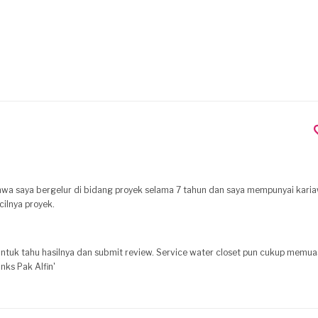
hwa saya bergelur di bidang proyek selama 7 tahun dan saya mempunyai karia
 besar kecilnya proyek.
 untuk tahu hasilnya dan submit review. Service water closet pun cukup memua
nks Pak Alfin'