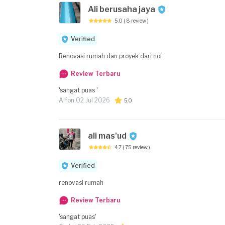
Ali berusaha jaya
5.0
( 8 review )
Verified
Renovasi rumah dan proyek dari nol
Review Terbaru
'sangat puas '
Alfon,
02 Jul 2026
5,0
ali mas'ud
4.7
( 75 review )
Verified
renovasi rumah
Review Terbaru
'sangat puas'