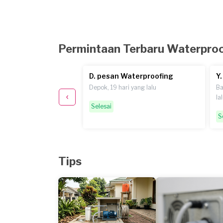
Permintaan Terbaru Waterpro
 Waterproofing
D. pesan Waterproofing
Y
aten, 5 bulan yang lalu
Depok, 19 hari yang lalu
Ba
la
Selesai
S
Tips