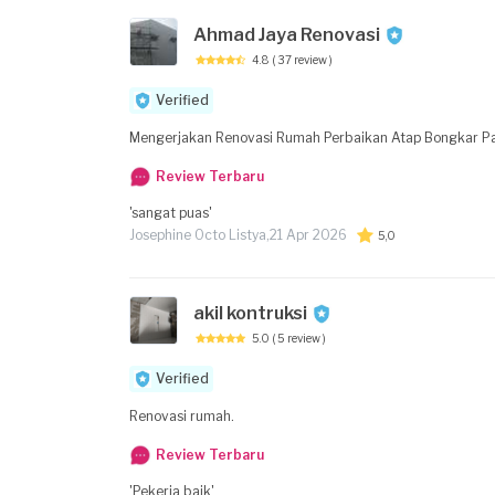
Ahmad Jaya Renovasi
4.8
( 37 review )
Verified
Mengerjakan Renovasi Rumah Perbaikan Atap Bongkar Pasan
Review Terbaru
'sangat puas'
Josephine Octo Listya,
21 Apr 2026
5,0
akil kontruksi
5.0
( 5 review )
Verified
Renovasi rumah.
Review Terbaru
'Pekerja baik'