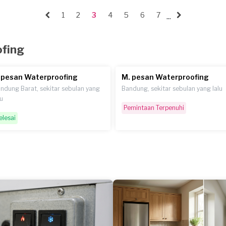
1
2
3
4
5
6
7
...
ofing
. pesan Waterproofing
M. pesan Waterproofing
ndung Barat, sekitar sebulan yang
Bandung, sekitar sebulan yang lalu
lu
Pemintaan Terpenuhi
elesai