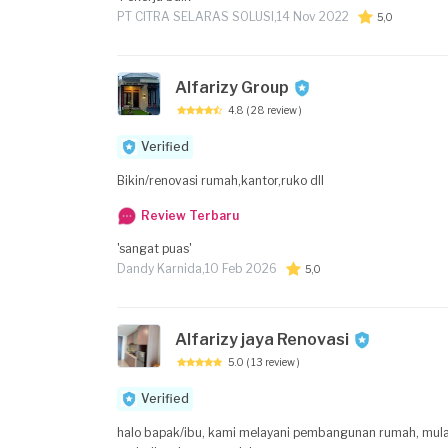
PT CITRA SELARAS SOLUSI,
14 Nov 2022
5,0
Alfarizy Group
4.8
( 28 review )
Verified
Bikin/renovasi rumah,kantor,ruko dll
Review Terbaru
'sangat puas'
Dandy Karnida,
10 Feb 2026
5,0
Alfarizy jaya Renovasi
5.0
( 13 review )
Verified
halo bapak/ibu, kami melayani pembangunan rumah, mulai 