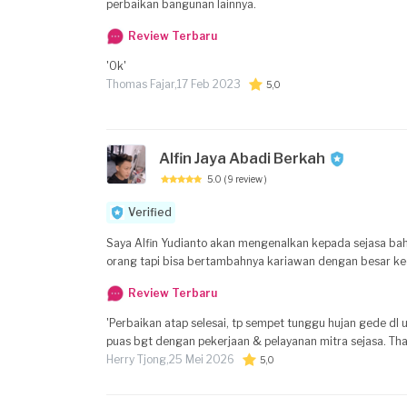
perbaikan bangunan lainnya.
Review Terbaru
'Ok'
Thomas Fajar,
17 Feb 2023
5,0
Alfin Jaya Abadi Berkah
5.0
( 9 review )
Verified
Saya Alfin Yudianto akan mengenalkan kepada sejasa ba
orang tapi bisa bertambahnya kariawan dengan
Review Terbaru
'Perbaikan atap selesai, tp sempet tunggu hujan gede dl
puas bgt dengan pekerjaan & pelayanan mitra sejasa. Tha
Herry Tjong,
25 Mei 2026
5,0