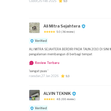
Codot,
26 Feb 2025
5,0
Ali Mitra Sejahtera
5.0
( 36 review )
Verified
ALI MITRA SEJAHTERA BERDIRI PADA TAUN 2010 DI SINI MENYEDIA
pengalaman membangun di berbagi tempat
Review Terbaru
'sangat puas '
roesdan,
27 Jan 2026
5,0
ALVIN TEKNIK
4.8
( 88 review )
Verified