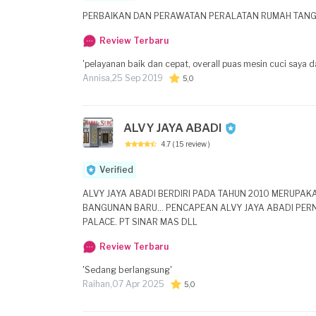
PERBAIKAN DAN PERAWATAN PERALATAN RU
Review Terbaru
'pelayanan baik dan cepat, overall puas mesin cuci saya da
Annisa,
25 Sep 2019
5,0
ALVY JAYA ABADI
4.7
( 15 review )
Verified
ALVY JAYA ABADI BERDIRI PADA TAHUN 2010 MERUP
BANGUNAN BARU... PENCAPEAN ALVY JAYA ABADI PERNAH MENYELESAIKAN PEMBANGUNAN LESTORAN DI AON MALL, SCOOL FOOD DI PASIFIC
PALACE. PT SINAR MAS DLL
Review Terbaru
'Sedang berlangsung'
Raihan,
07 Apr 2025
5,0