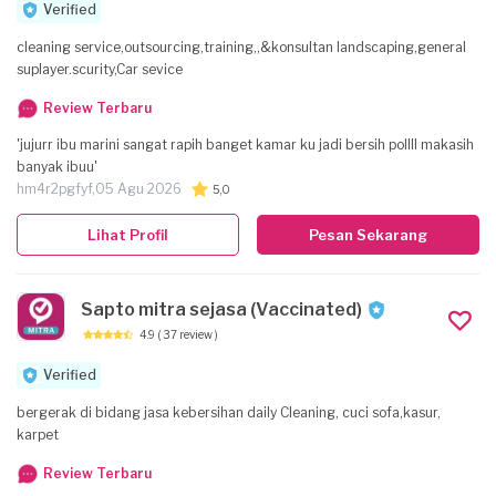
Verified
cleaning service,outsourcing,training,,&konsultan landscaping,general
suplayer.scurity,Car sevice
Review Terbaru
'jujurr ibu marini sangat rapih banget kamar ku jadi bersih pollll makasih
banyak ibuu'
hm4r2pgfyf,
05 Agu 2026
5,0
Lihat Profil
Pesan Sekarang
Sapto mitra sejasa (Vaccinated)
4.9
( 37 review )
Verified
bergerak di bidang jasa kebersihan daily Cleaning, cuci sofa,kasur,
karpet
Review Terbaru