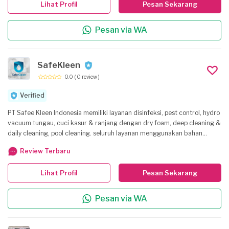
Lihat Profil
Pesan Sekarang
panggilan, dengan sistem kerja yang jelas, aman, dan profesional.
Pesan via WA
SafeKleen
0.0
( 0 review )
Verified
PT Safee Kleen Indonesia memiliki layanan disinfeksi, pest control, hydro
vacuum tungau, cuci kasur & ranjang dengan dry foam, deep cleaning &
daily cleaning, pool cleaning. seluruh layanan menggunakan bahan
pembersih 100% aman bagi permukaan furniture dan aman bagi
Review Terbaru
makhluk hidup segala umur. Bahan aktif disinfektan memiliki sertifikasi
basmi human corona virus
Lihat Profil
Pesan Sekarang
Pesan via WA