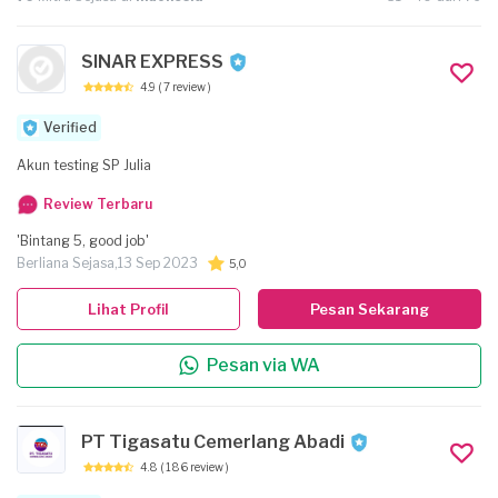
SINAR EXPRESS
4.9
( 7 review )
Verified
Akun testing SP Julia
Review Terbaru
'Bintang 5, good job'
Berliana Sejasa,
13 Sep 2023
5,0
Lihat Profil
Pesan Sekarang
Pesan via WA
PT Tigasatu Cemerlang Abadi
4.8
( 186 review )