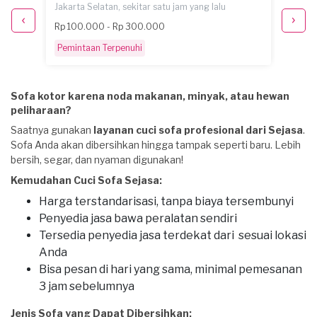
Jakarta Selatan, sekitar satu jam yang lalu
Tangera
Rp 100.000 - Rp 300.000
Rp 100
Pemintaan Terpenuhi
Pemint
Sofa kotor karena noda makanan, minyak, atau hewan
peliharaan?
Saatnya gunakan
layanan cuci sofa profesional dari Sejasa
.
Sofa Anda akan dibersihkan hingga tampak seperti baru. Lebih
bersih, segar, dan nyaman digunakan!
Kemudahan Cuci Sofa Sejasa:
Harga terstandarisasi, tanpa biaya tersembunyi
Penyedia jasa bawa peralatan sendiri
Tersedia penyedia jasa terdekat dari sesuai lokasi
Anda
Bisa pesan di hari yang sama, minimal pemesanan
3 jam sebelumnya
Jenis Sofa yang Dapat Dibersihkan: