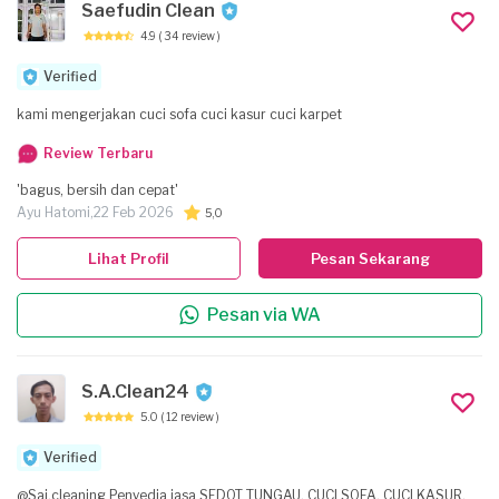
Saefudin Clean
4.9
( 34 review )
Verified
kami mengerjakan cuci sofa cuci kasur cuci karpet
Review Terbaru
'bagus, bersih dan cepat'
Ayu Hatomi,
22 Feb 2026
5,0
Lihat Profil
Pesan Sekarang
Pesan via WA
S.A.Clean24
5.0
( 12 review )
Verified
@Sai.cleaning Penyedia jasa SEDOT TUNGAU, CUCI SOFA, CUCI KASUR,