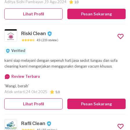
Aditya Sidhi Pambayun ,
19 Agu 2024
1,0
Lihat Profil
Pesan Sekarang
Riski Clean
4.9
( 219 review )
Verified
kami siap melayani dengan sepenuh hati.jasa sedot tungau dan sofa
cleaning kami mengerjakan menggunakn dengan vacum khusus.
Review Terbaru
'Wangi, bersih'
Atiek untarti,
24 Okt 2025
5,0
Lihat Profil
Pesan Sekarang
Rafli Clean
4.9
( 59 review )