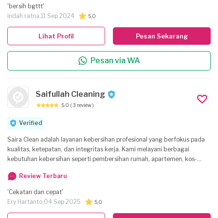
'bersih bgttt'
indah ratna,
11 Sep 2024
5,0
Lihat Profil
Pesan Sekarang
Pesan via WA
Saifullah Cleaning
5.0
( 3 review )
Verified
Saira Clean adalah layanan kebersihan profesional yang berfokus pada
kualitas, ketepatan, dan integritas kerja. Kami melayani berbagai
kebutuhan kebersihan seperti pembersihan rumah, apartemen, kos-
kosan, cuci kasur, kamar mandi, dan area khusus lainnya. Dengan tenaga
Review Terbaru
kerja yang terlatih, jujur, dan bertanggung jawab, kami memastikan
setiap tugas diselesaikan dengan standar tinggi dan perhatian terhadap
'Cekatan dan cepat'
detail. Saira Clean memahami bahwa kebersihan bukan hanya soal
Ery Hartanto,
04 Sep 2025
5,0
tampilan, tetapi juga menciptakan lingkungan yang nyaman dan sehat
bagi penghuninya. Kami siap menerima pekerjaan secara harian maupun