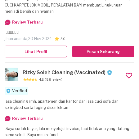
CUCI KARPET, JOK MOBIL, PERALATAN BAYI membuat Lingkungan
menjadi bersih dan nyaman.
Review Terbaru
'👍🏼👍🏼👍🏼'
jihan ananda,
20 Nov 2024
5,0
Lihat Profil
Pesan Sekarang
Rizky Soleh Cleaning (Vaccinated)
4.8
( 86 review )
Verified
jasa cleaning rmh, apartemen dan kantor dan jasa cuci sofa dan
springbed serta foging disenfektan
Review Terbaru
'Saya sudah bayar, lalu menyetujui invoice, tapi tidak ada yang datang
sama sekali. Saya mau refund.'