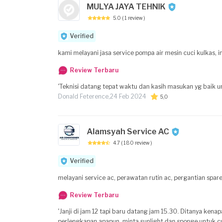
MULYA JAYA TEHNIK
5.0
( 1 review )
Verified
kami melayani jasa service pompa air mesin cuci kulkas, 
Review Terbaru
'Teknisi datang tepat waktu dan kasih masukan yg baik 
Donald Feterence,
24 Feb 2024
5,0
Alamsyah Service AC
4.7
( 180 review )
Verified
melayani service ac, perawatan rutin ac, pergantian sparep
Review Terbaru
'Janji di jam 12 tapi baru datang jam 15.30. Ditanya kenapa 
perlengkapan apapun, minta sunlight dan sponge untuk cuc