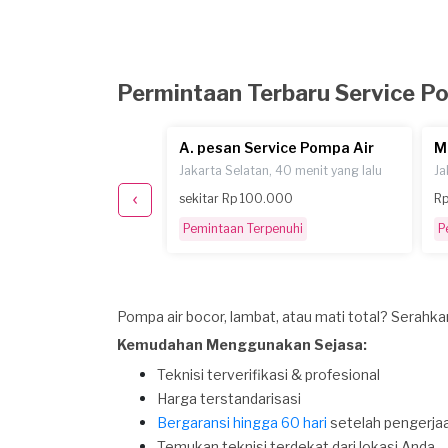
Permintaan Terbaru Service P
ervice Pompa Air
A. pesan Service Pompa Air
M
an, 5 hari yang lalu
Jakarta Selatan, 40 menit yang lalu
Ja
- Rp 300.000
sekitar Rp 100.000
Rp
Pemintaan Terpenuhi
P
Pompa air bocor, lambat, atau mati total? Serahka
Kemudahan Menggunakan Sejasa:
Teknisi terverifikasi & profesional
Harga terstandarisasi
Bergaransi hingga 60 hari
setelah pengerja
Temukan teknisi terdekat dari lokasi Anda