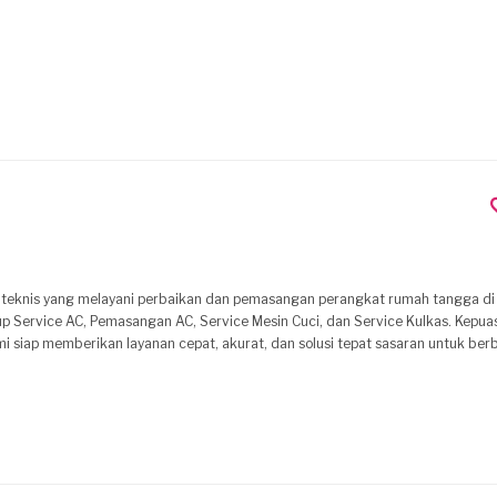
n teknis yang melayani perbaikan dan pemasangan perangkat rumah tangga di
e AC, Pemasangan AC, Service Mesin Cuci, dan Service Kulkas. Kepuasan pelanggan
i siap memberikan layanan cepat, akurat, dan solusi tepat sasaran untuk be
abelan dan sekitarnya. Layanan utama: - Service AC - Pemasangan
anggan Hubungi kami melalui profil ini untuk penjadwalan
itif. PT. Karunia Rahmat Sejahtera siap membantu menjaga kenyamanan rumah