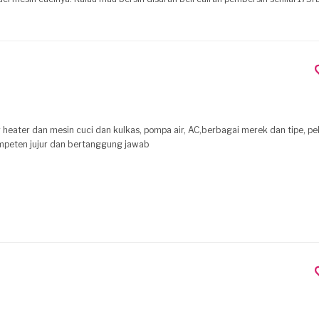
alas-
lau hanya gosok dengan sunlight saya bisa lakukan sendiri. '
dan mesin cuci dan kulkas, pompa air, AC,berbagai merek dan tipe, pekerjaan yg
ompeten jujur dan bertanggung jawab