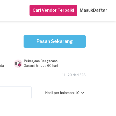
Cari Vendor Terbaik!
Masuk
Daftar
Pesan Sekarang
Pekerjaan Bergaransi
nda
Garansi hingga 60 hari
11 - 20 dari 328
Hasil per halaman :
10