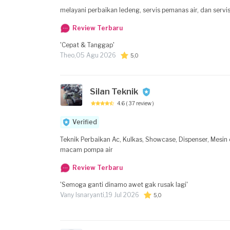
melayani perbaikan ledeng, servis pemanas air, dan servi
Review Terbaru
'Cepat & Tanggap'
Theo,
05 Agu 2026
5,0
Silan Teknik
4.6
( 37 review )
Verified
Teknik Perbaikan Ac, Kulkas, Showcase, Dispenser, Mesin
macam pompa air
Review Terbaru
'Semoga ganti dinamo awet gak rusak lagi'
Vany Isnaryanti,
19 Jul 2026
5,0