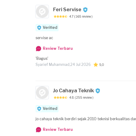
Feri Servise
4.7
( 165 review )
Verified
servise ac
Review Terbaru
'Bagus'
Syarief Muhammad,
24 Jul 2026
5,0
Jo Cahaya Teknik
4.8
( 255 review )
Verified
jo cahaya teknik berdiri sejak 2010 teknisi berkualitas 
Review Terbaru