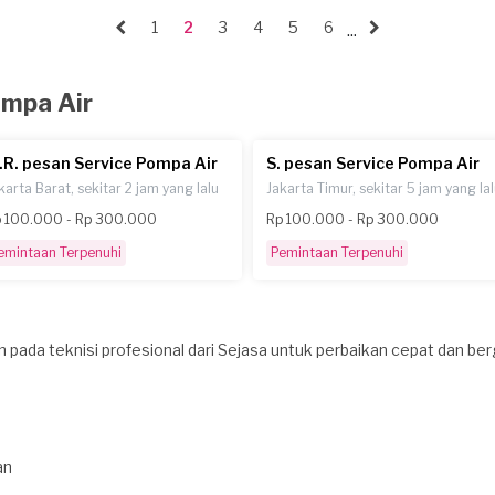
1
2
3
4
5
6
...
ompa Air
.R. pesan Service Pompa Air
S. pesan Service Pompa Air
karta Barat, sekitar 2 jam yang lalu
Jakarta Timur, sekitar 5 jam yang la
 100.000 - Rp 300.000
Rp 100.000 - Rp 300.000
emintaan Terpenuhi
Pemintaan Terpenuhi
n pada teknisi profesional dari Sejasa untuk perbaikan cepat dan ber
an