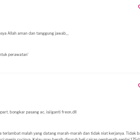
insya Allah aman dan tanggung jawab,,,
untuk perawatan'
art, bongkar pasang ac, isi/ganti freon,dll
terlambat malah yang datang marah-marah dan tidak niat kerjanya. Tidak bawa
i mesin cucinya. Kalau mau bersih disuruh beli cairan pembersih senilai 175rb