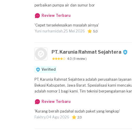
perbaikan pumpa air dan sumur bor
Review Terbaru
'Cepet terselelesaikan masalah airnya'
Yuni nurhamidah,
25 Mei 2026
5,0
PT. Karunia Rahmat Sejahtera
4.0
( 9 review )
Verified
PT. Karunia Rahmat Sejahtera adalah perusahaan layana
Bekasi Kabupaten, Jawa Barat. Spesialisasi kami mencakup Servic
adalah nomor 1 bagi kami. Tim teknisi berpengalaman kam
perangkat rumah tangga, dengan fokus pada kenyamanan pelanggan di wilayah B
Review Terbaru
AC - Service Mesin Cuci - Service Kulkas Mengapa memilih kami: - Ahli di bidang perbaikan dan perawatan alat rumah tangga - Layanan lokal di
Babelan, Kabupaten Bekasi, Jawa Barat - Komitmen terhadap kualitas dan kepuasan pel
'Kurang bersih padahal sudah paket yang lengkap'
layanan, konsultasi, atau penawaran harga yang kompet
Fakhry,
04 Agu 2026
2,0