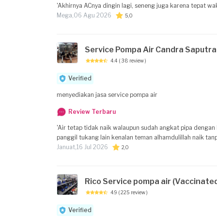
'Akhirnya ACnya dingin lagi, seneng juga karena tepat wak
Mega,
06 Agu 2026
5,0
Service Pompa Air Candra Saputra
4.4
( 38 review )
Verified
menyediakan jasa service pompa air
Review Terbaru
'Air tetap tidak naik walaupun sudah angkat pipa dengan 
panggil tukang lain kenalan teman alhamdulillah naik tanp
Januat,
16 Jul 2026
2,0
Rico Service pompa air (Vaccinate
4.9
( 225 review )
Verified