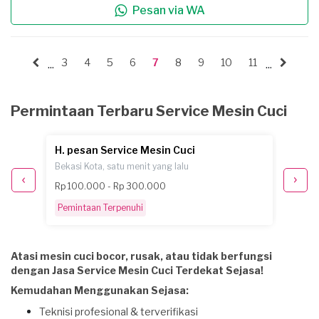
Pesan via WA
3
4
5
6
7
8
9
10
11
...
...
Permintaan Terbaru Service Mesin Cuci
H. pesan Service Mesin Cuci
H. pe
Bekasi Kota, satu menit yang lalu
Bekasi 
Rp 100.000 - Rp 300.000
sekita
Pemintaan Terpenuhi
Selesa
Atasi mesin cuci bocor, rusak, atau tidak berfungsi
dengan Jasa Service Mesin Cuci Terdekat Sejasa!
Kemudahan Menggunakan Sejasa:
Teknisi profesional & terverifikasi