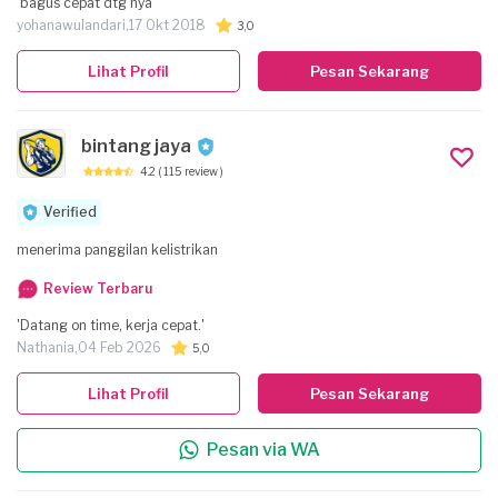
'bagus cepat dtg nya'
yohanawulandari,
17 Okt 2018
3,0
Lihat Profil
Pesan Sekarang
bintang jaya
4.2
( 115 review )
Verified
menerima panggilan kelistrikan
Review Terbaru
'Datang on time, kerja cepat.'
Nathania,
04 Feb 2026
5,0
Lihat Profil
Pesan Sekarang
Pesan via WA