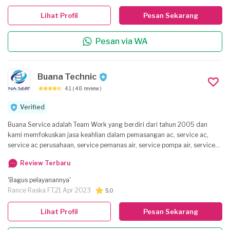
HEATER * Service POMPA AIR * Service JET PUMP * Service KOMPOR
Lihat Profil
Pesan Sekarang
GAS * Service DISPENSER
Pesan via WA
Buana Technic
4.1
( 48 review )
Verified
Buana Service adalah Team Work yang berdiri dari tahun 2005 dan
kami memfokuskan jasa keahlian dalam pemasangan ac, service ac,
service ac perusahaan, service pemanas air, service pompa air, service
mesin cuci service kulkas, installasi kelistrikan dll. Kami sangat
Review Terbaru
Profesional dalam bidang kami tersebut dan komitmen kami adalah
kepuasan pelanggan sangat diutamakan. Jadi silahkan segera hubungi
'Bagus pelayanannya'
kami siap melayani kebutuhan anda.
Rance Raska FT,
21 Apr 2023
5,0
Lihat Profil
Pesan Sekarang