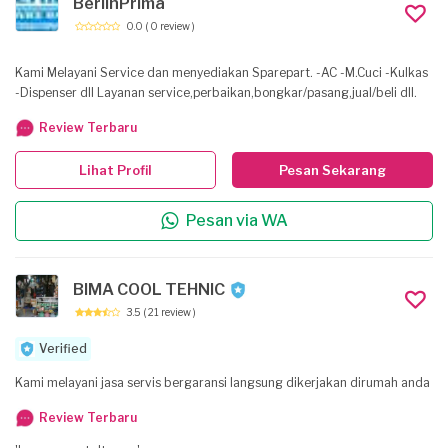
BerlinPrima
0.0
( 0 review )
Kami Melayani Service dan menyediakan Sparepart. -AC -M.Cuci -Kulkas
-Dispenser dll Layanan service,perbaikan,bongkar/pasang,jual/beli dll.
Review Terbaru
Lihat Profil
Pesan Sekarang
Pesan via WA
BIMA COOL TEHNIC
3.5
( 21 review )
Verified
Kami melayani jasa servis bergaransi langsung dikerjakan dirumah anda
Review Terbaru