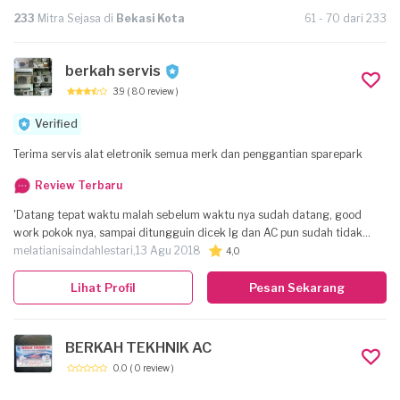
233
Mitra Sejasa di
Bekasi Kota
61 - 70 dari 233
berkah servis
3.9
( 80 review )
Verified
Terima servis alat eletronik semua merk dan penggantian sparepark
Review Terbaru
'Datang tepat waktu malah sebelum waktu nya sudah datang, good
work pokok nya, sampai ditungguin dicek lg dan AC pun sudah tidak
bocor thanks (Berkah Service - Bpk. Delfi) thanks juga Sejasa.com '
melatianisaindahlestari,
13 Agu 2018
4,0
Lihat Profil
Pesan Sekarang
BERKAH TEKHNIK AC
0.0
( 0 review )