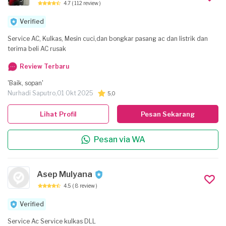
4.7
( 112 review )
Verified
Service AC, Kulkas, Mesin cuci,dan bongkar pasang ac dan listrik dan
terima beli AC rusak
Review Terbaru
'Baik, sopan'
Nurhadi Saputro,
01 Okt 2025
5,0
Lihat Profil
Pesan Sekarang
Pesan via WA
Asep Mulyana
4.5
( 8 review )
Verified
Service Ac Service kulkas DLL