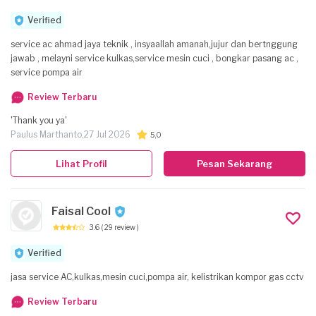
Verified
service ac ahmad jaya teknik , insyaallah amanah,jujur dan bertnggung
jawab , melayni service kulkas,service mesin cuci , bongkar pasang ac ,
service pompa air
Review Terbaru
'Thank you ya'
Paulus Marthanto,
27 Jul 2026
5,0
Lihat Profil
Pesan Sekarang
Faisal Cool
3.6
( 29 review )
Verified
jasa service AC,kulkas,mesin cuci,pompa air, kelistrikan kompor gas cctv
Review Terbaru