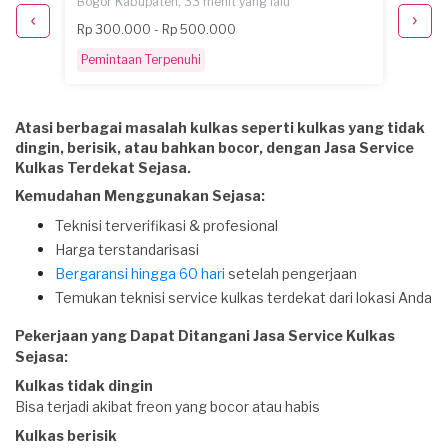
Bogor Kabupaten, 33 menit yang lalu
Tangera
Rp 300.000 - Rp 500.000
sekita
Pemintaan Terpenuhi
Pemint
Atasi berbagai masalah kulkas seperti kulkas yang tidak
dingin, berisik, atau bahkan bocor, dengan Jasa Service
Kulkas Terdekat Sejasa.
Kemudahan Menggunakan Sejasa:
Teknisi terverifikasi & profesional
Harga terstandarisasi
Bergaransi hingga 60 hari
setelah pengerjaan
Temukan teknisi service kulkas terdekat dari lokasi Anda
Pekerjaan yang Dapat Ditangani Jasa Service Kulkas
Sejasa:
Kulkas tidak dingin
Bisa terjadi akibat freon yang bocor atau habis
Kulkas berisik