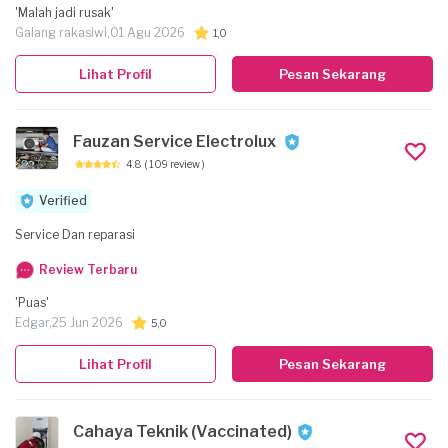
'Malah jadi rusak'
Galang rakasiwi,
01 Agu 2026
1,0
Lihat Profil
Pesan Sekarang
Fauzan Service Electrolux
4.8
( 109 review )
Verified
Service Dan reparasi
Review Terbaru
'Puas'
Edgar,
25 Jun 2026
5,0
Lihat Profil
Pesan Sekarang
Cahaya Teknik (Vaccinated)