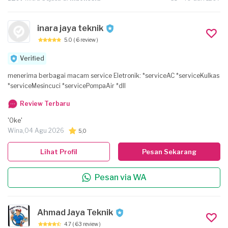
inara jaya teknik
5.0
( 6 review )
Verified
menerima berbagai macam service Eletronik: *serviceAC *serviceKulkas
*serviceMesincuci *servicePompaAir *dll
Review Terbaru
'Oke'
Wina,
04 Agu 2026
5,0
Lihat Profil
Pesan Sekarang
Pesan via WA
Ahmad Jaya Teknik
4.7
( 63 review )