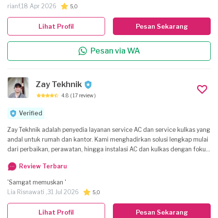
rianf,
18 Apr 2026
5,0
Lihat Profil
Pesan Sekarang
Pesan via WA
Zay Tekhnik
4.8
( 17 review )
Verified
Zay Tekhnik adalah penyedia layanan service AC dan service kulkas yang
andal untuk rumah dan kantor. Kami menghadirkan solusi lengkap mulai
dari perbaikan, perawatan, hingga instalasi AC dan kulkas dengan fokus
pada kualitas, kecepatan, dan keandalan. Tim teknisi kami yang
Review Terbaru
berpengalaman dan bersertifikat siap menangani berbagai merek dan
model, memastikan sistem pendingin Anda kembali bekerja optimal.
'Samgat memuskan '
Layanan utama: - Service AC: perbaikan AC tidak dingin, AC mati hidup,
Lia Risnawati ,
31 Jul 2026
5,0
kebocoran freon, gangguan elektrik, serta perawatan berkala untuk
efisiensi energi. - Instalasi dan pemasangan AC baru. - Service Kulkas:
Lihat Profil
Pesan Sekarang
perbaikan kulkas tidak dingin, bocor, suara berisik, mati mendadak,