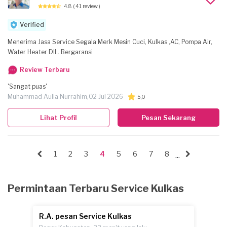
4.8
( 41 review )
Verified
Menerima Jasa Service Segala Merk Mesin Cuci, Kulkas ,AC, Pompa Air,
Water Heater Dll.. Bergaransi
Review Terbaru
'Sangat puas'
Muhammad Aulia Nurrahim,
02 Jul 2026
5,0
Lihat Profil
Pesan Sekarang
1
2
3
4
5
6
7
8
...
Permintaan Terbaru Service Kulkas
R.A. pesan Service Kulkas
M.A. 