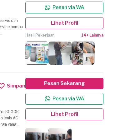
Pesan via WA
Lihat Profil
service pompa
Hasil Pekerjaan
14+ Lainnya
ngan AC (baru
an pelanggan
isesuaikan
Pesan Sekarang
AC. Kami siap
Simpan
Pesan via WA
Lihat Profil
n jenis AC
arga yang
an