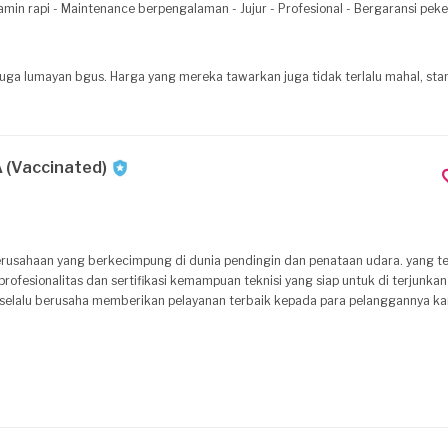
- Faktur DLL
cash dan transfer Bank Bca No. 174.211.0430. / Bank Mandiri No:
juga lumayan bgus. Harga yang mereka tawarkan juga tidak terlalu mahal, stan
(Vaccinated)
rofesionalitas dan sertifikasi kemampuan teknisi yang siap untuk di terjunka
lalu berusaha memberikan pelayanan terbaik kepada para pelanggannya kar
jadikan pelanggan bukan hanya sekedar pelanggan semata, akan tetapi sebagai