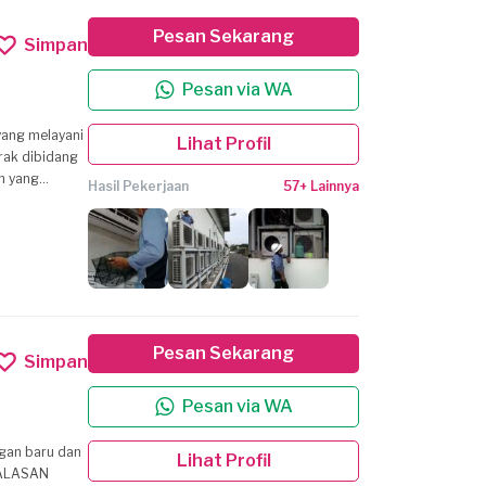
Pesan Sekarang
Simpan
Pesan via WA
Lihat Profil
rak dibidang
an yang
Hasil Pekerjaan
57+ Lainnya
elanjutan
oling Tower,
epada setiap
Pesan Sekarang
Simpan
Pesan via WA
ngan baru dan
Lihat Profil