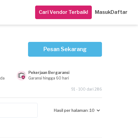
Cari Vendor Terbaik!
Masuk
Daftar
Pesan Sekarang
Pekerjaan Bergaransi
nda
Garansi hingga 60 hari
91 - 100 dari 286
Hasil per halaman :
10