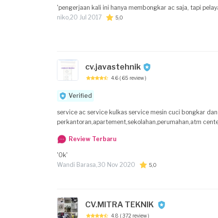
'pengerjaan kali ini hanya membongkar ac saja, tapi pela
niko,
20 Jul 2017
5,0
cv.javastehnik
4.6
( 65 review )
Verified
service ac service kulkas service mesin cuci bongkar dan
perkantoran,apartement,sekolahan,perumahan,atm cente
Review Terbaru
'Ok'
Wandi Barasa,
30 Nov 2020
5,0
CV.MITRA TEKNIK
4.8
( 372 review )