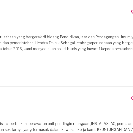
a dan pemerintahan. Hendra Teknik Sebagai lembaga/perusahaan yang berge
a tahun 2016, kami menyediakan solusi bisnis yang inovatif kepada perusaha
n mutu serta kepercayaan demi kelangsungan bisnis yang harmonis dan berk
atihan, Jasa Perawatan dan Perbaikan Mesin-Mesin Pendingin (Ducting, AC, Co
h untuk menjadi pilihan utama bagi bisnis kami dengan memberikan kontribusi k
 MISI DAN NILAI VISI Menjadi Perusahaan Yang Berkembang dan
uktif secara terintegrasi guna
pat, Tanggap dan Penuh Tanggung Jawab PRODUK
vis ac, perbaikan, perawatan unit pendingin ruangaan ,INSTALASI AC, pemasa
ya yang termasuk dalam kawasan kerja kami. KEUNTUNGAN DAN ALASAN