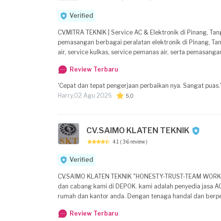
Verified
CV.MITRA TEKNIK | Service AC & Elektronik di Pinang, Tangerang Kota, Banten CV.MITRA TEKNIK adalah solu
pemasangan berbagai peralatan elektronik di Pinang, Tang
air, service kulkas, service pemanas air, serta pemasa
berpengalaman, kami berkomitmen memberikan solusi yang tepat, rapi, da
Review Terbaru
tangga dan perusahaan) dan pemasangan AC - Service mes
maupun penggantian) - Layanan teknis untuk kebutuhan AC Perusahaan Keunggulan CV.MITRA TEKNIK - Tepat wakt
'Cepat dan tepat pengerjaan perbaikan nya. Sangat puas.
detail, rapi, dan kebersihan area kerja terjaga - Komunik
Harry,
02 Agu 2026
5,0
sebelum penggantian spare part - Teknisi jujur, berpeng
kebutuhan Anda - Penanganan keselamatan kerja yang serius, terutama dal
Kota, Banten - Melayani rumah tangga maupun fasilitas/kalangan perusaha
CV.SAIMO KLATEN TEKNIK
konsultasi teknis, estimasi biaya, jadwal kunjungan, atau 
membantu Anda mendapatkan performa alat yang maksima
4.1
( 36 review )
Verified
CV.SAIMO KLATEN TEKNIK "HONESTY-TRUST-TEAM WORK-RESPONSIBILITY" adalah penyedia jasa service ac panggilan yang bertempat di BOGOR
dan cabang kami di DEPOK. kami adalah penyedia jasa A
rumah dan kantor anda. Dengan tenaga handal dan berp
kompetitif. Bila Ac anda mengalami masalah, kami akan 
Review Terbaru
memberikan nama lengkap dan alamat lengkap anda, kam