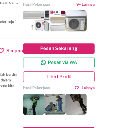
Hasil Pekerjaan
9+ Lainnya
dar saja.'
Pesan Sekarang
Simpan
Pesan via WA
Lihat Profil
n dalam
ena kita
Hasil Pekerjaan
72+ Lainnya
 mitra yang