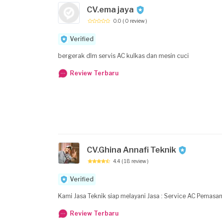
CV.ema jaya
0.0
( 0 review )
Verified
bergerak dlm servis AC kulkas dan mesin cuci
Review Terbaru
CV.Ghina Annafi Teknik
4.4
( 18 review )
Verified
Review Terbaru