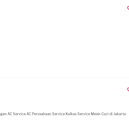
Kami Jasa Teknik siap melayani Jasa : Service AC Pemasangan AC Service AC Perusahaan Service Kulkas Service Mesin Cuci di Jakarta