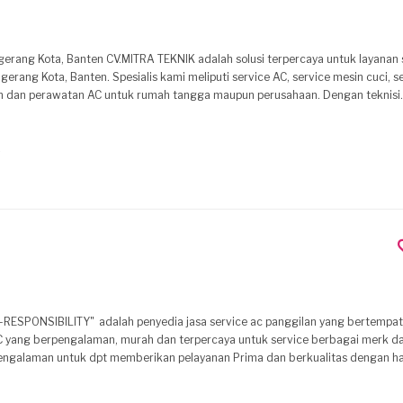
si terpercaya untuk layanan servis dan
erang Kota, Banten. Spesialis kami meliputi service AC, service mesin cuci, 
ngan dan perawatan AC untuk rumah tangga maupun perusahaan. Dengan teknisi
n aman bagi kenyamanan Anda. Layanan utama - Service AC (rumah
in cuci - Service pompa air - Service kulkas - Service pemanas air - Pemasa
u dan responsif - Pengerjaan
'
asi jelas: diinformasikan bagian yang diperbaiki, estimasi biaya, dan persetuju
alaman, dan profesional - Fokus pada kepuasan pelanggan dengan solusi yang d
am penanganan refrigerant dan gas Lokasi layanan - Pinang, Tangerang
an di sekitar wilayah Tangerang Hubungi CV.MITRA TEKNIK untuk
kebutuhan servis AC, mesin cuci, pompa air, kulkas, pemanas air, dan instalasi 
l dengan layanan yang profesional dan transparan.
C yang berpengalaman, murah dan terpercaya untuk service berbagai merk da
engalaman untuk dpt memberikan pelayanan Prima dan berkualitas dengan h
memberikan solusi, anda cukup menghubungi kami melalui telepon / sms deng
i akan langsung menuju tempat anda untuk melakukan perbaikan.