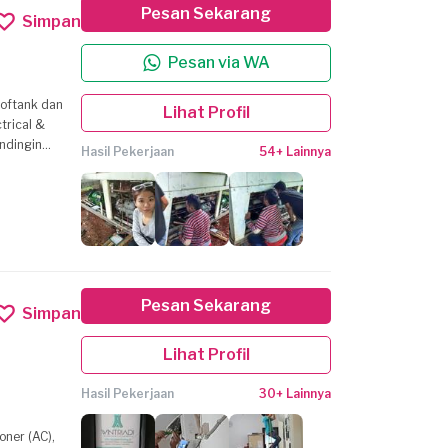
Pesan Sekarang
Simpan
Pesan via WA
ooftank dan
Lihat Profil
Hasil Pekerjaan
54+ Lainnya
iksaan,
ah dan lainya
 Kami adalah
 Perumahan
Pesan Sekarang
Simpan
Lihat Profil
Hasil Pekerjaan
30+ Lainnya
oner (AC),