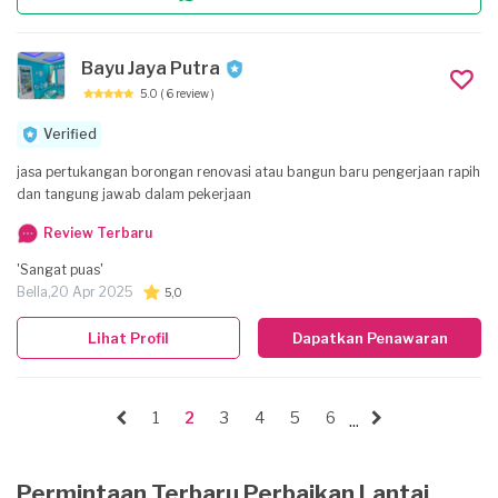
Bayu Jaya Putra
5.0
( 6 review )
Verified
jasa pertukangan borongan renovasi atau bangun baru pengerjaan rapih
dan tangung jawab dalam pekerjaan
Review Terbaru
'Sangat puas'
Bella,
20 Apr 2025
5,0
Lihat Profil
Dapatkan Penawaran
1
2
3
4
5
6
...
Permintaan Terbaru Perbaikan Lantai