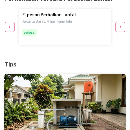
E. pesan Perbaikan Lantai
A. pe
Jakarta Barat, 4 hari yang lalu
Jakarta
Selesai
Pemint
Tips