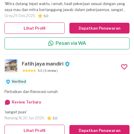
'Mitra datang tepat waktu, ramah, hasil pekerjaan sesuai dengan yang
saya mau dan mitra bertanggung jawab dalam pekerjaannya, sangat
puas.'
Grey,
29 Des 2025
5,0
Lihat Profil
Dapatkan Penawaran
Pesan via WA
Fatih jaya mandiri
5.0
( 5 review )
Verified
Perbaikan dan Renovasi rumah
Review Terbaru
'sangat puas'
Neneng N,
30 Jun 2026
5,0
Lihat Profil
Dapatkan Penawaran