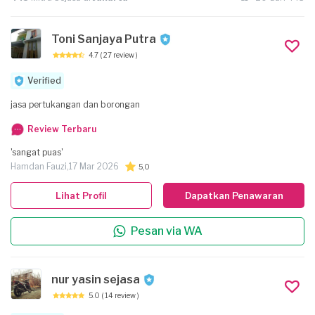
Toni Sanjaya Putra
4.7
( 27 review )
Verified
jasa pertukangan dan borongan
Review Terbaru
'sangat puas'
Hamdan Fauzi,
17 Mar 2026
5,0
Lihat Profil
Dapatkan Penawaran
Pesan via WA
nur yasin sejasa
5.0
( 14 review )