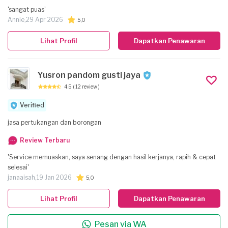
'sangat puas'
Annie,
29 Apr 2026
5,0
Lihat Profil
Dapatkan Penawaran
Yusron pandom gusti jaya
4.5
( 12 review )
Verified
jasa pertukangan dan borongan
Review Terbaru
'Service memuaskan, saya senang dengan hasil kerjanya, rapih & cepat
selesai'
janaaisah,
19 Jan 2026
5,0
Lihat Profil
Dapatkan Penawaran
Pesan via WA