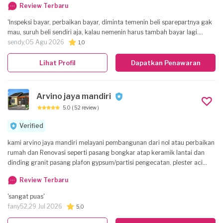
Review Terbaru
'Inspeksi bayar, perbaikan bayar, diminta temenin beli sparepartnya gak
mau, suruh beli sendiri aja, kalau nemenin harus tambah bayar lagi.
Intinya semua kena charge.'
sendy,
05 Agu 2026
1,0
Lihat Profil
Dapatkan Penawaran
Arvino jaya mandiri
5.0
( 52 review )
Verified
kami arvino jaya mandiri melayani pembangunan dari nol atau perbaikan
rumah dan Renovasi seperti pasang bongkar atap keramik lantai dan
dinding granit pasang plafon gypsum/partisi pengecatan. plester aci
pasang bata pondasi atau pun pengecoran beton perbaikan kebocoran
Review Terbaru
atap dan pasang atap baru.
'sangat puas'
fany52,
29 Jul 2026
5,0