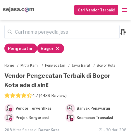
Cari Vendor Terbaik!
Pengecatan
Bogor
Home
/
Mitra Kami
/
Pengecatan
/
Jawa Barat
/
Bogor Kota
Vendor Pengecatan Terbaik di Bogor
Kota ada di sini!
4.7 (4439 Review)
Vendor Terverifikasi
Banyak Penawaran
Projek Bergaransi
Keamanan Transaksi
208
Mitra Sejasa di
Bogor Kota
21 - 30 dari 208