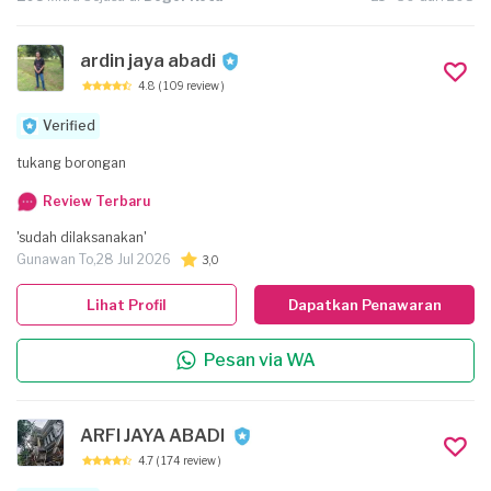
ardin jaya abadi
4.8
( 109 review )
Verified
tukang borongan
Review Terbaru
'sudah dilaksanakan'
Gunawan To,
28 Jul 2026
3,0
Lihat Profil
Dapatkan Penawaran
Pesan via WA
ARFI JAYA ABADI
4.7
( 174 review )