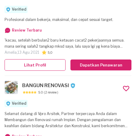
Verified
Profesional dalam bekerja, maksimal, dan cepat sesuai target.
Review Terbaru
'kacau, setelah berbulan2 baru ketauan cacat2 pekerjaannya semua.
mana sering salah2 tangkap mksd saya, lalu saya lgi yg kena biaya
boboknya. '
Amelia,
13 Agu 2021
5,0
Lihat Profil
Dapatkan Penawaran
BANGUN RENOVASI
5.0
( 2 review )
Verified
Selamat datang di Vpro Arsitek, Partner terpercaya Anda dalam
Membangun dan Renovasi rumah Impian. Dengan pengalaman dan
keahlian dalam bidang Arsitektur dan Konstruksi, kami berkomitmen
untuk memberikan hasil yang berkualitas, fungsional, dan estetik.