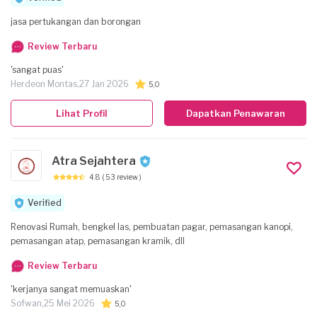
jasa pertukangan dan borongan
Review Terbaru
'sangat puas'
Herdeon Montas,
27 Jan 2026
5,0
Lihat Profil
Dapatkan Penawaran
Atra Sejahtera
4.8
( 53 review )
Verified
Renovasi Rumah, bengkel las, pembuatan pagar, pemasangan kanopi,
pemasangan atap, pemasangan kramik, dll
Review Terbaru
'kerjanya sangat memuaskan'
Sofwan,
25 Mei 2026
5,0