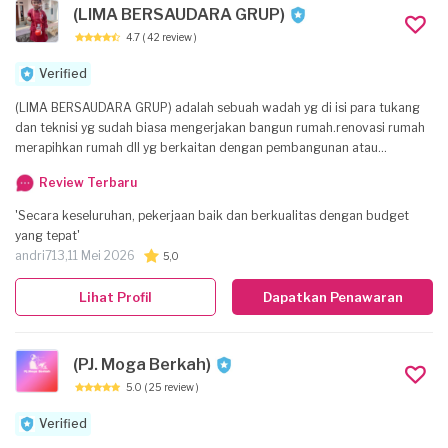
(LIMA BERSAUDARA GRUP)
4.7
( 42 review )
Verified
(LIMA BERSAUDARA GRUP) adalah sebuah wadah yg di isi para tukang
dan teknisi yg sudah biasa mengerjakan bangun rumah.renovasi rumah
merapihkan rumah dll yg berkaitan dengan pembangunan atau
perbaikan rumah kami siap berkerja dengan maksimal karena kami lebih
Review Terbaru
mengutaman kepuasaan COSTUMER KOMUNIKATIF sebagai mitra jika
ada komplenan kami siap memperbaiki pekerjaan yg sudah kami
'Secara keseluruhan, pekerjaan baik dan berkualitas dengan budget
kerjakan jika costumer tidak sesuai dengan hasilnya. . . .
yang tepat'
MOTO:COSTUMER PUAS KAMI BAHAGIA.
andri713,
11 Mei 2026
5,0
Lihat Profil
Dapatkan Penawaran
(PJ. Moga Berkah)
5.0
( 25 review )
Verified