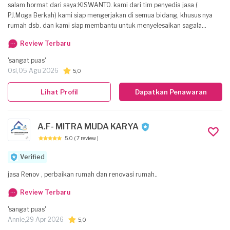
salam hormat dari saya:KISWANTO. kami dari tim penyedia jasa (
PJ.Moga Berkah) kami siap mengerjakan di semua bidang, khusus nya
rumah dsb. dan kami siap membantu untuk menyelesaikan sagala
keluhan/kerusakan rumah bapak/ibu. dan kami pun siap membantu
Review Terbaru
mewujudkan/ mengrjakan rumah dari awal/baru yang bapak/ibu
inginkan. hingga ke tahap interior&exterior. kami sudah cukup lama
'sangat puas'
mengerjakan di segala bidang, dan tentunya kami bertanggung jawab
Osi,
05 Agu 2026
5,0
dan terpercaya. dan perlu kami sampaikan, semua pekerjaan kami
bergaransi batas garansi 3 bulan atau hingga batas waktu yang telah
Lihat Profil
Dapatkan Penawaran
disepakati bersama. dimulai dari pekerjaan dinyatakan selesai 100%
atau terima kunci. atas perhatianya kami ucapkan terimakasih. hormat
saya:KISWANTO. (PJ.Moga Berkah)
A.F- MITRA MUDA KARYA
5.0
( 7 review )
Verified
jasa Renov , perbaikan rumah dan renovasi rumah..
Review Terbaru
'sangat puas'
Annie,
29 Apr 2026
5,0