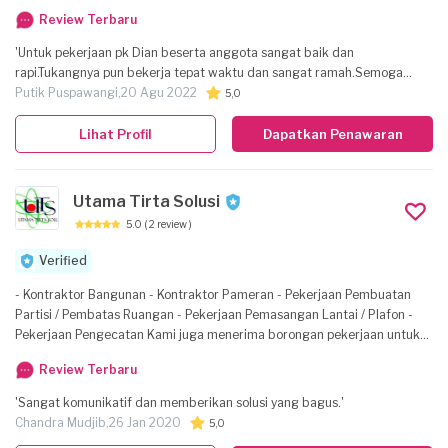
pemasangan lantae segala ukuran keramik maupun granit. alumunium
Review Terbaru
kusen jendela pintu. pembuatan kanopi besi las. dan baja ringan segala
atap KACA UPVC ZINGGALUM METAL SETEEL dll
'Untuk pekerjaan pk Dian beserta anggota sangat baik dan
rapi.Tukangnya pun bekerja tepat waktu dan sangat ramah.Semoga
penilaian serta rieview yg sy berikan ini bs membantu usaha pk Dian
Putik Puspawangi,
20 Agu 2022
5,0
semakin maju dan sukses'
Lihat Profil
Dapatkan Penawaran
Utama Tirta Solusi
5.0
( 2 review )
Verified
- Kontraktor Bangunan - Kontraktor Pameran - Pekerjaan Pembuatan
Partisi / Pembatas Ruangan - Pekerjaan Pemasangan Lantai / Plafon -
Pekerjaan Pengecatan Kami juga menerima borongan pekerjaan untuk
scoope pekerjaan di atas.
Review Terbaru
'Sangat komunikatif dan memberikan solusi yang bagus.'
Chandra Mudjib,
26 Jan 2020
5,0