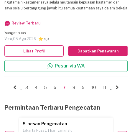
ngutamain kastamer saya selalu ngutamain kepuasan kastamer dan
saya selalu bertanggung jawab itu semua keutamaan saya dalam bekeja
Review Terbaru
'sangat puas'
Vera,
05 Agu 2026
5,0
Lihat Profil
Dapatkan Penawaran
Pesan via WA
3
4
5
6
7
8
9
10
11
...
...
Permintaan Terbaru Pengecatan
S. pesan Pengecatan
I. pe
Jakarta Pusat, 1 hari yang lalu
Jakarta