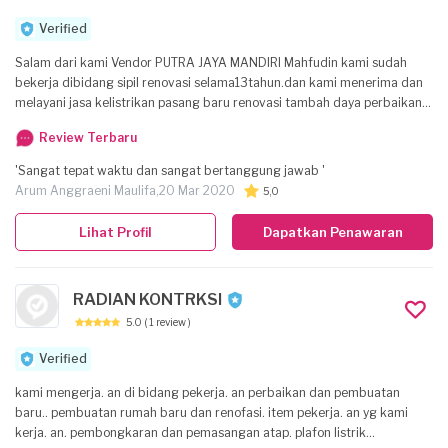
Verified
Salam dari kami Vendor PUTRA JAYA MANDIRI Mahfudin kami sudah
bekerja dibidang sipil renovasi selama13tahun.dan kami menerima dan
melayani jasa kelistrikan pasang baru renovasi tambah daya perbaikan
lampu dan instalasi memperbaiki konsleting listrik dll. apa bila
Review Terbaru
ibu/bapa.berkenan Dengan layanan jasa dari kami penyedia jasa siap
membantu melayani anda semua.terimaksih hormat kami mahfudin
'Sangat tepat waktu dan sangat bertanggung jawab '
sejasa.com
Arum Anggraeni Maulifa,
20 Mar 2020
5,0
Lihat Profil
Dapatkan Penawaran
RADIAN KONTRKSI
5.0
( 1 review )
Verified
kami mengerja. an di bidang pekerja. an perbaikan dan pembuatan
baru.. pembuatan rumah baru dan renofasi. item pekerja. an yg kami
kerja. an. pembongkaran dan pemasangan atap. plafon listrik