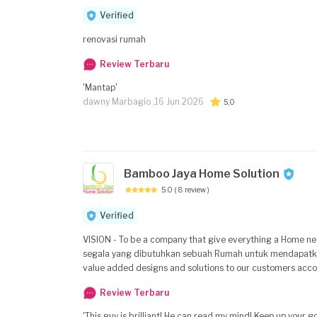
Verified
renovasi rumah
Review Terbaru
'Mantap'
dawny Marbagio ,
16 Jun 2026
5,0
Bamboo Jaya Home Solution
5.0
( 8 review )
Verified
VISION - To be a company that give everything a Home n
segala yang dibutuhkan sebuah Rumah untuk mendapatkan kenyamanan dan 
value added designs and solutions to our customers accordin
service, Quality of use. - Memberikan nilai yang tinggi 
Review Terbaru
keandalan, Kualitas konsistensi, Kualitas pelayanan, dan 
'This guy is brilliant! He can read my mind! Keep up your 