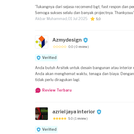
'Tukangnya dari sejasa recomend bgt, fast respon dan pe
Semoga sukses selalu dan banyak projectnya. Thankyouu'
Akbar Muhammad,
01 Jul 2025
5,0
Azmydesign
0.0
( 0 review )
Verified
Anda butuh Arsitek untuk desain bangunan atau interio
Anda akan menghemat waktu, tenaga dan biaya. Dengan pr
tidak perlu diragukan lagi.
Review Terbaru
azriel jaya interior
5.0
( 1 review )
Verified