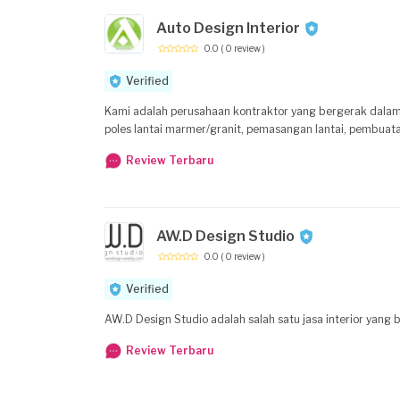
Auto Design Interior
0.0
( 0 review )
Verified
Kami adalah perusahaan kontraktor yang bergerak dalam
poles lantai marmer/granit, pemasangan lantai, pembuata
Review Terbaru
AW.D Design Studio
0.0
( 0 review )
Verified
AW.D Design Studio adalah salah satu jasa interior yang b
Review Terbaru