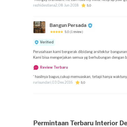
rezhidestiana2,
08 Jun 2018
5,0
Bangun Persada
5.0
( 1 review )
Verified
Perusahaan kami bergerak dibidang arsitektur bangunan d
Kami bisa mengerjakan semua yg berhubungan dengan ba
Review Terbaru
rurisundari,
03 Des 2016
5,0
Permintaan Terbaru Interior D