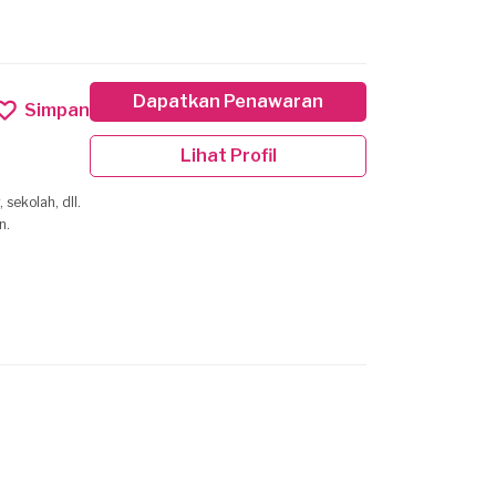
Dapatkan Penawaran
Simpan
Lihat Profil
sekolah, dll.
n.