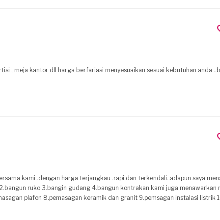
isi , meja kantor dll harga berfariasi menyesuaikan sesuai kebutuhan anda ..
angin gudang 4.bangun kontrakan kami juga menawarkan rovasi 1.rumah
asagan plafon 8.pemasagan keramik dan granit 9.pemsagan instalasi listrik
an closet dan instalasi