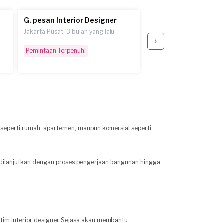
G. pesan Interior Designer
B.P. pesan Interior 
Jakarta Pusat, 3 bulan yang lalu
Jakarta Timur, 4 bulan ya
Pemintaan Terpenuhi
Selesai
 seperti rumah, apartemen, maupun komersial seperti
an dilanjutkan dengan proses pengerjaan bangunan hingga
 tim interior designer Sejasa akan membantu