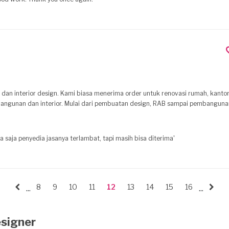
an interior design. Kami biasa menerima order untuk renovasi rumah, kantor, 
ngunan dan interior. Mulai dari pembuatan design, RAB sampai pembanguna
' hasilnya bagus,cukup memuaskan, tetapi hanya waktunya saja penyedia jasanya terlambat, tapi masih bisa diterima'
8
9
10
11
12
13
14
15
16
...
...
esigner