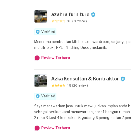
azahra furniture
0.0
( 0 review )
Verified
Menerima pembuatan kitchen set, wardrobe, ranjang , part
multitriplek , HPL , finishing Duco , melamik.
Review Terbaru
Azka Konsultan & Kontraktor
4.8
( 26 review )
Verified
Saya menawarkan jasa untuk mewujudkan impian anda bersama kami..dengan harga terjangkau .rapi.dan terkendali..adapun saya menawarkan jasa
sebagai berikut kami menawarkan jasa : 1.bangun rumah 2.bangun ruko 3.b
2.ruko 3.kost 4.kontrakan 5.gudang 6.penegecatan 7.pem
partisi 11.pasang kusen kayu dan alumunium 12.pemasag
Review Terbaru