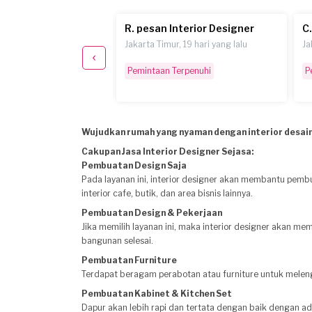
nterior Designer
R. pesan Interior Designer
C
an, sekitar setahun yang
Jakarta Timur, 19 hari yang lalu
Ja
Pemintaan Terpenuhi
P
erpenuhi
Wujudkan rumah yang nyaman dengan interior desain
Cakupan Jasa Interior Designer Sejasa:
Pembuatan Design Saja
Pada layanan ini, interior designer akan membantu pembu
interior cafe, butik, dan area bisnis lainnya.
Pembuatan Design & Pekerjaan
Jika memilih layanan ini, maka interior designer akan m
bangunan selesai.
Pembuatan Furniture
Terdapat beragam perabotan atau furniture untuk melen
Pembuatan Kabinet & Kitchen Set
Dapur akan lebih rapi dan tertata dengan baik dengan a