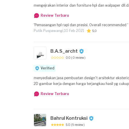
mengejrakan interior dan forniture hpl dan walpaper dll.
Review Terbaru
'Pemasangan hpl rapi dan presisi. Overall recommended '
Putik Puspawangi,
10 Feb 2021
5,0
B.A.S_archt
0.0
( 0 review )
Verified
menyediakan jasa pembuatan design't arsitektur eksterio
2D gambar kerja dengan harga terjangkau hasil yg cuk
Review Terbaru
Bahrul Kontruksi
5.0
( 9 review )