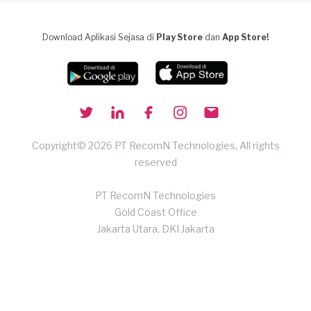
Download Aplikasi Sejasa di
Play Store
dan
App Store!
Copyright© 2026 PT RecomN Technologies, All rights
reserved
PT RecomN Technologies
Gold Coast Office
Jakarta Utara, DKI Jakarta