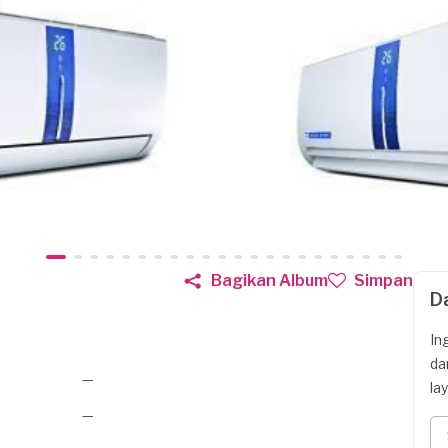
Bagikan Album
Simpan
D
In
da
—
la
—