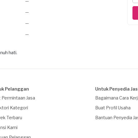
—
—
—
—
nuh hati.
uk Pelanggan
Untuk Penyedia Ja
 Permintaan Jasa
Bagaimana Cara Ker
ktori Kategori
Buat Profil Usaha
ek Terbaru
Bantuan Penyedia Ja
nsi Kami
tuan Pelanggan