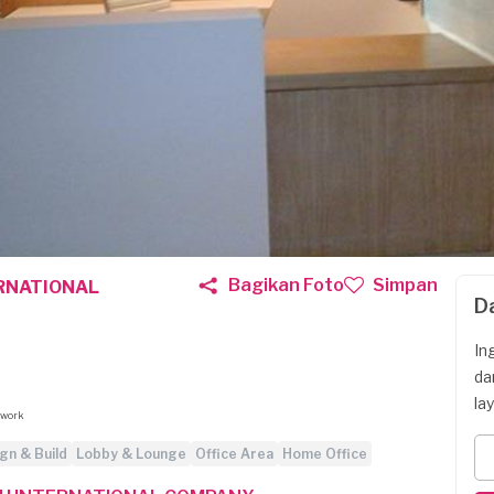
Bagikan Foto
Simpan
RNATIONAL
D
In
da
la
 work
gn & Build
Lobby & Lounge
Office Area
Home Office