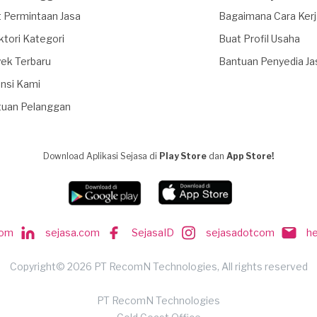
 Permintaan Jasa
Bagaimana Cara Ker
ktori Kategori
Buat Profil Usaha
ek Terbaru
Bantuan Penyedia Ja
nsi Kami
tuan Pelanggan
Download Aplikasi Sejasa di
Play Store
dan
App Store!
com
sejasa.com
SejasaID
sejasadotcom
h
Copyright© 2026 PT RecomN Technologies, All rights reserved
PT RecomN Technologies