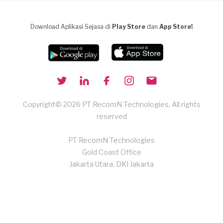
Download Aplikasi Sejasa di
Play Store
dan
App Store!
Copyright© 2026 PT RecomN Technologies, All rights
reserved
PT RecomN Technologies
Gold Coast Office
Jakarta Utara, DKI Jakarta