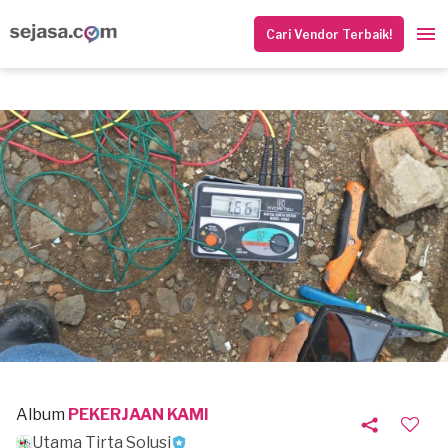
Cari Vendor Terbaik!
Album
PEKERJAAN KAMI
Utama Tirta Solusi