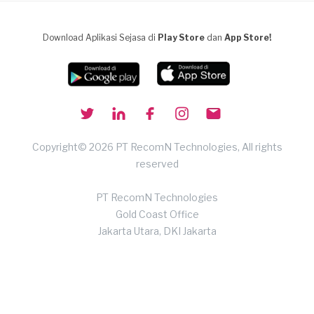
Download Aplikasi Sejasa di
Play Store
dan
App Store!
Copyright© 2026 PT RecomN Technologies, All rights
reserved
PT RecomN Technologies
Gold Coast Office
Jakarta Utara, DKI Jakarta