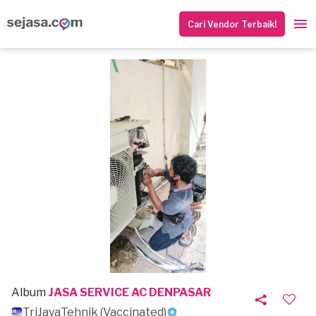
Cari Vendor Terbaik!
Album
JASA SERVICE AC DENPASAR
TriJayaTehnik (Vaccinated)