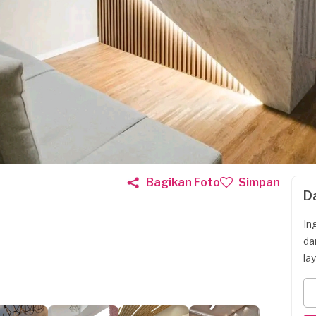
Bagikan Foto
Simpan
D
In
da
la