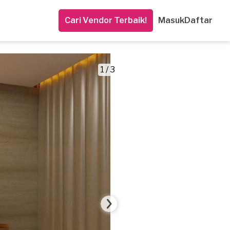
Cari Vendor Terbaik!
Masuk
Daftar
1 / 3