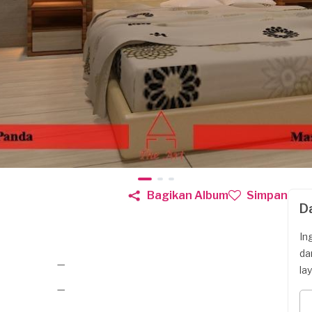
Bagikan Album
Simpan
D
In
da
—
la
—