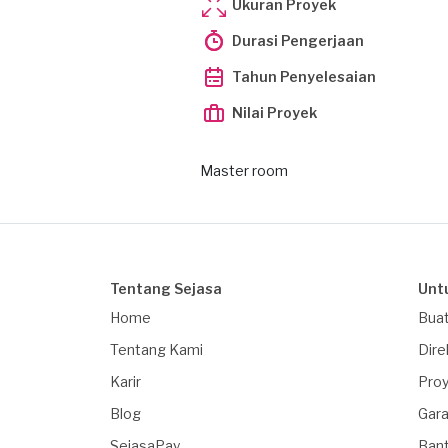
Ukuran Proyek
Durasi Pengerjaan
Tahun Penyelesaian
Nilai Proyek
Master room
Tentang Sejasa
Unt
Home
Buat
Tentang Kami
Dire
Karir
Proy
Blog
Gara
SejasaPay
Ban