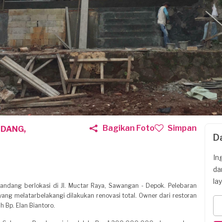
Bagikan Foto
Simpan
NDANG,
D
In
da
la
ndang berlokasi di Jl. Muctar Raya, Sawangan - Depok. Pelebaran
yang melatarbelakangi dilakukan renovasi total. Owner dari restoran
 Bp. Elan Biantoro.