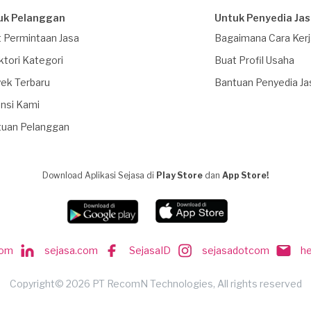
uk Pelanggan
Untuk Penyedia Ja
 Permintaan Jasa
Bagaimana Cara Ker
ktori Kategori
Buat Profil Usaha
ek Terbaru
Bantuan Penyedia Ja
nsi Kami
tuan Pelanggan
Download Aplikasi Sejasa di
Play Store
dan
App Store!
com
sejasa.com
SejasaID
sejasadotcom
h
Copyright© 2026 PT RecomN Technologies, All rights reserved