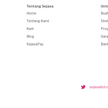
Tentang Sejasa
Unt
Home
Buat
Tentang Kami
Dire
Karir
Proy
Blog
Gara
SejasaPay
Ban
sejasadot