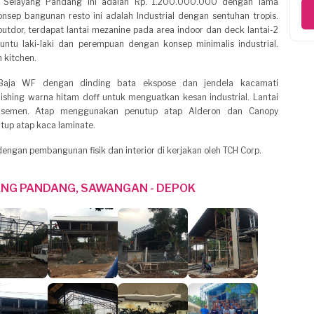
o Selayang Pandang ini adalah Rp. 1.200.000.000 dengan lama
nsep bangunan resto ini adalah Industrial dengan sentuhan tropis.
outdor, terdapat lantai mezanine pada area indoor dan deck lantai-2
 untu laki-laki dan perempuan dengan konsep minimalis industrial.
 kitchen.
Baja WF dengan dinding bata ekspose dan jendela kacamati
ishing warna hitam doff untuk menguatkan kesan industrial. Lantai
 semen. Atap menggunakan penutup atap Alderon dan Canopy
up atap kaca laminate.
engan pembangunan fisik dan interior di kerjakan oleh TCH Corp.
NG PANDANG, SAWANGAN - DEPOK