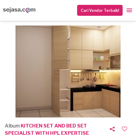
Cari Vendor Terbaik!
Album
KITCHEN SET AND BED SET
SPECIALIST WITH HPL EXPERTISE