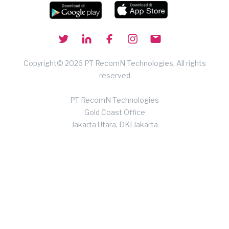
Copyright© 2026 PT RecomN Technologies, All rights
reserved
PT RecomN Technologies
Gold Coast Office
Jakarta Utara, DKI Jakarta