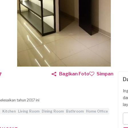
Bagikan Foto
Simpan
7
D
In
da
selesaikan tahun 2017 ini
la
Kitchen
Living Room
Dining Room
Bathroom
Home Office