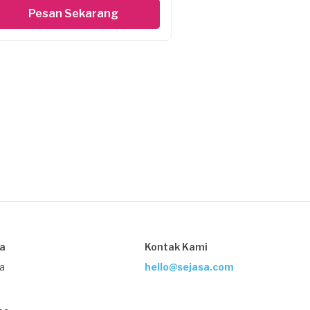
Pesan Sekarang
sa
Kontak Kami
ja
hello@sejasa.com