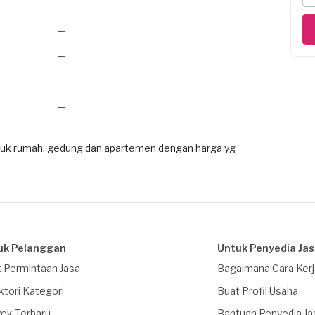
—
—
—
—
—
tuk rumah, gedung dan apartemen dengan harga yg
uk Pelanggan
Untuk Penyedia Ja
 Permintaan Jasa
Bagaimana Cara Ker
ktori Kategori
Buat Profil Usaha
ek Terbaru
Bantuan Penyedia Ja