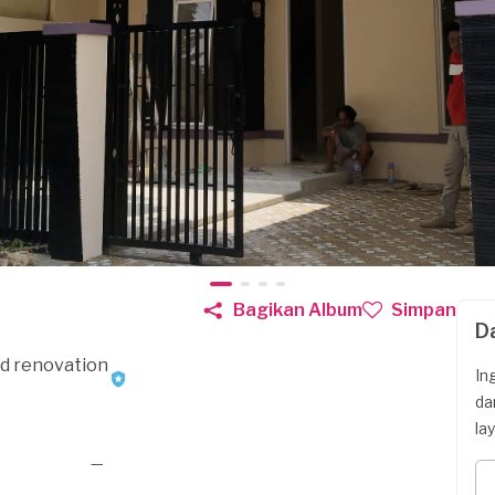
Bagikan Album
Simpan
D
nd renovation
In
da
la
—