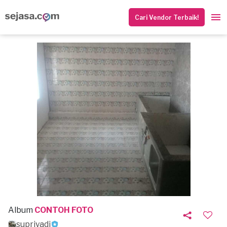
Cari Vendor Terbaik!
Album
CONTOH FOTO
supriyadi