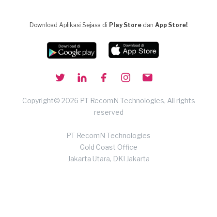
Download Aplikasi Sejasa di
Play Store
dan
App Store!
Copyright© 2026 PT RecomN Technologies, All rights
reserved
PT RecomN Technologies
Gold Coast Office
Jakarta Utara, DKI Jakarta