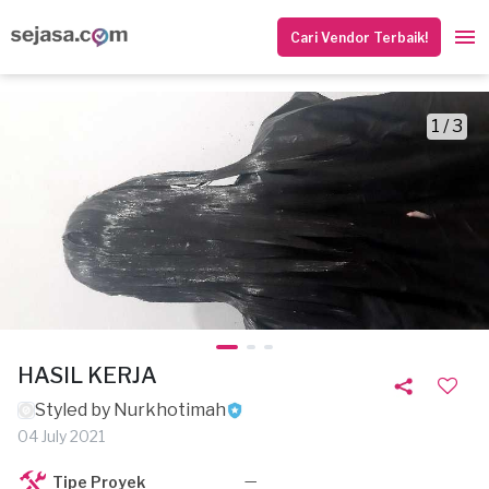
Cari Vendor Terbaik!
1 / 3
HASIL KERJA
Styled by Nurkhotimah
04 July 2021
—
Tipe Proyek