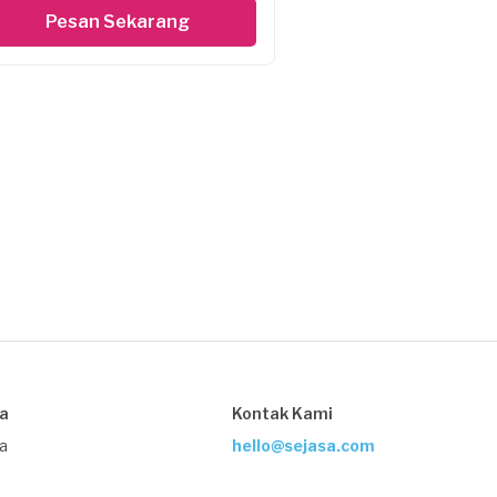
Pesan Sekarang
sa
Kontak Kami
ja
hello@sejasa.com