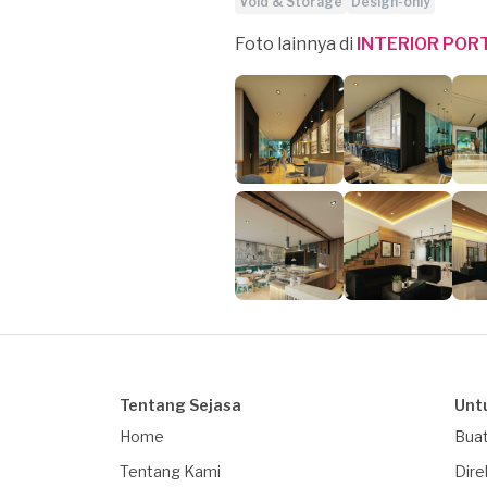
Void & Storage
Design-only
Foto lainnya di
INTERIOR POR
Tentang Sejasa
Unt
Home
Buat
Tentang Kami
Dire