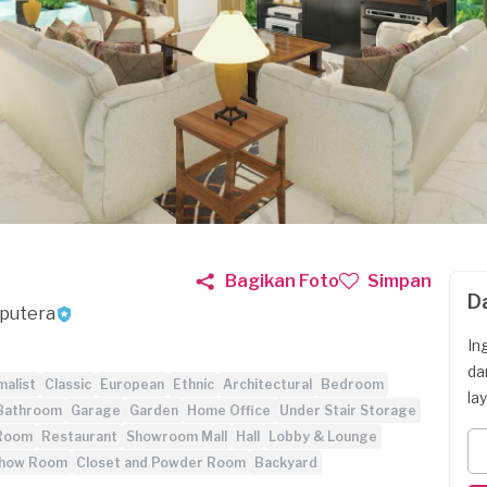
Bagikan Foto
Simpan
D
iputera
In
da
malist
Classic
European
Ethnic
Architectural
Bedroom
la
Bathroom
Garage
Garden
Home Office
Under Stair Storage
 Room
Restaurant
Showroom Mall
Hall
Lobby & Lounge
Show Room
Closet and Powder Room
Backyard