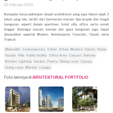
22 February 2020
Kumpulan karya pekerjaan desain arsitektural yang saya tekuni sejak 3
tahun yang lalu, terdiri dari bermacam-macam tipe proyek dan fungsi
bangunan, seperti desain apartmen, hotel, villa, office, serta rumah
tinggal. Berbagai macam konsep dan gaya bangunan juga dapat
disesuaikan sepertai Modern, Kontemporer, Futuristic, Classic serta
Tropical.
Minimalist
Contemporary
Ethnic
Urban
Modern
Classic
Home
Facade
Villa
Public facility
Office Area
Carport
Balcony
Kitchen
Lighting
Garden
Pantry
Dining room
Canopy
Living room
Mini bar
Lounge
Foto lainnya di
ARSITEKTURAL PORTFOLIO