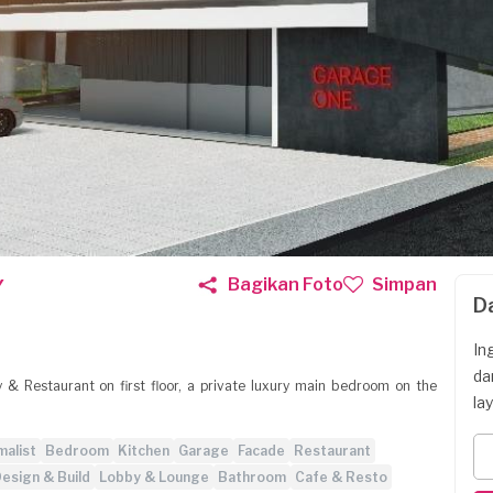
Bagikan Foto
Simpan
Y
D
In
da
ry & Restaurant on first floor, a private luxury main bedroom on the
la
malist
Bedroom
Kitchen
Garage
Facade
Restaurant
esign & Build
Lobby & Lounge
Bathroom
Cafe & Resto