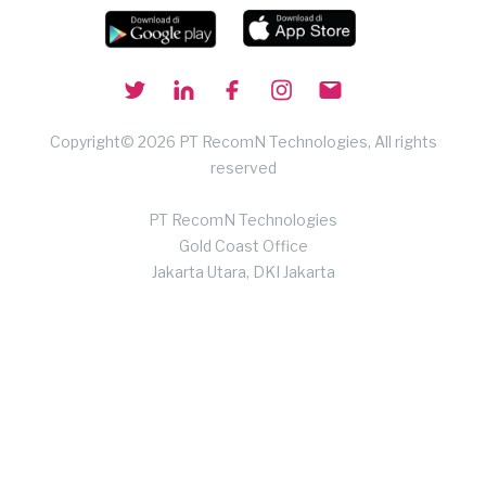
Copyright© 2026 PT RecomN Technologies, All rights
reserved
PT RecomN Technologies
Gold Coast Office
Jakarta Utara, DKI Jakarta