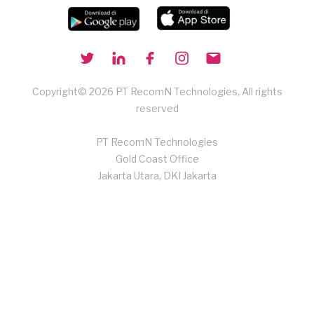
Copyright© 2026 PT RecomN Technologies, All rights
reserved
PT RecomN Technologies
Gold Coast Office
Jakarta Utara, DKI Jakarta