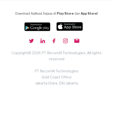
Download Aplikasi Sejasa di
Play Store
dan
App Store!
Copyright© 2026 PT RecomN Technologies, All rights
reserved
PT RecomN Technologies
Gold Coast Office
Jakarta Utara, DKI Jakarta