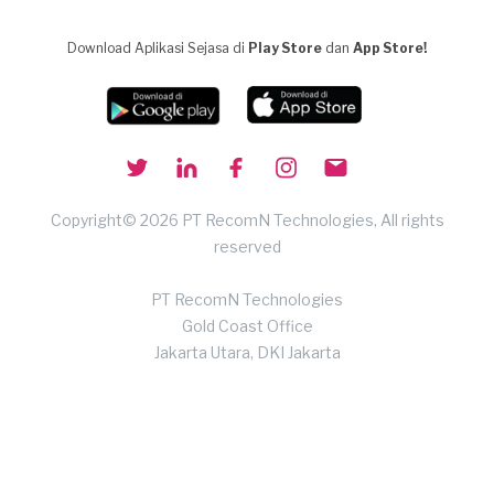
Download Aplikasi Sejasa di
Play Store
dan
App Store!
Copyright© 2026 PT RecomN Technologies, All rights
reserved
PT RecomN Technologies
Gold Coast Office
Jakarta Utara, DKI Jakarta