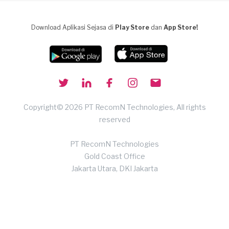
Download Aplikasi Sejasa di
Play Store
dan
App Store!
Copyright© 2026 PT RecomN Technologies, All rights
reserved
PT RecomN Technologies
Gold Coast Office
Jakarta Utara, DKI Jakarta