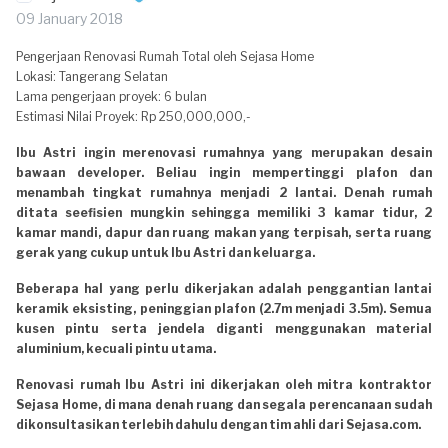
09 January 2018
Pengerjaan Renovasi Rumah Total oleh Sejasa Home
Lokasi: Tangerang Selatan
Lama pengerjaan proyek: 6 bulan
Estimasi Nilai Proyek: Rp 250,000,000,-
Ibu Astri ingin merenovasi rumahnya yang merupakan desain
bawaan developer. Beliau ingin mempertinggi plafon dan
menambah tingkat rumahnya menjadi 2 lantai. Denah rumah
ditata seefisien mungkin sehingga memiliki 3 kamar tidur, 2
kamar mandi, dapur dan ruang makan yang terpisah, serta ruang
gerak yang cukup untuk Ibu Astri dan keluarga.
Beberapa hal yang perlu dikerjakan adalah penggantian lantai
keramik eksisting, peninggian plafon (2.7m menjadi 3.5m). Semua
kusen pintu serta jendela diganti menggunakan material
aluminium, kecuali pintu utama.
Renovasi rumah Ibu Astri ini dikerjakan oleh mitra kontraktor
Sejasa Home, di mana denah ruang dan segala perencanaan sudah
dikonsultasikan terlebih dahulu dengan tim ahli dari Sejasa.com.