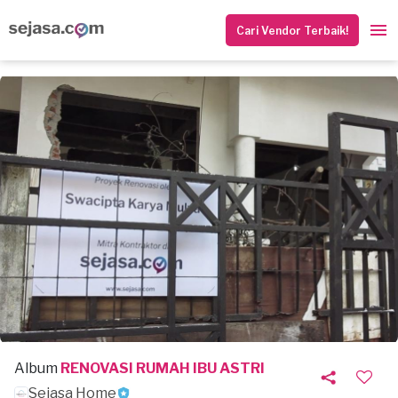
Cari Vendor Terbaik!
Album
RENOVASI RUMAH IBU ASTRI
Sejasa Home