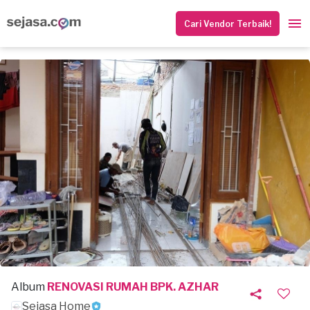
Cari Vendor Terbaik!
Album
RENOVASI RUMAH BPK. AZHAR
Sejasa Home