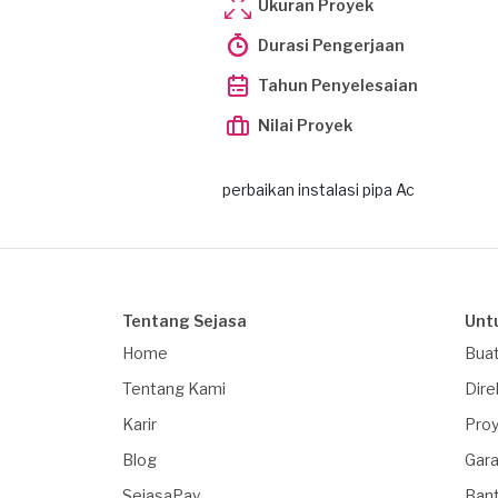
Ukuran Proyek
Durasi Pengerjaan
Tahun Penyelesaian
Nilai Proyek
perbaikan instalasi pipa Ac
Tentang Sejasa
Unt
Home
Buat
Tentang Kami
Dire
Karir
Proy
Blog
Gara
SejasaPay
Ban