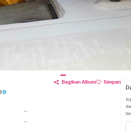
Bagikan Album
Simpan
D
)
In
da
—
la
—