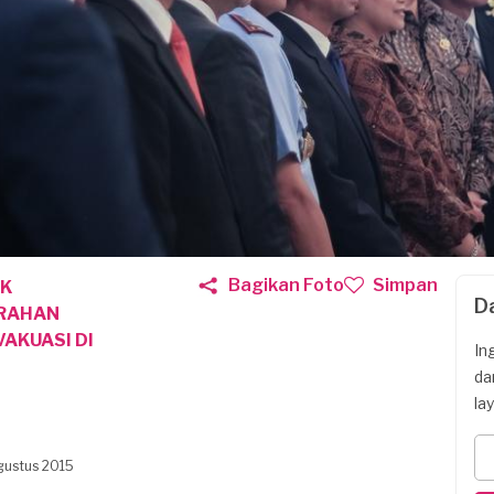
Bagikan Foto
Simpan
UK
D
ERAHAN
AKUASI DI
In
da
la
gustus 2015