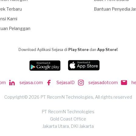
ek Terbaru
Bantuan Penyedia Ja
nsi Kami
tuan Pelanggan
Download Aplikasi Sejasa di
Play Store
dan
App Store!
com
sejasa.com
SejasaID
sejasadotcom
h
Copyright© 2026 PT RecomN Technologies, All rights reserved
PT RecomN Technologies
Gold Coast Office
Jakarta Utara, DKI Jakarta