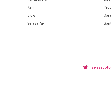
Karir
Proy
Blog
Gara
SejasaPay
Ban
sejasadot