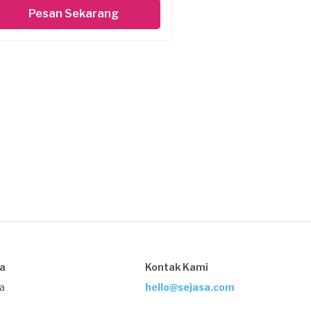
Pesan Sekarang
sa
Kontak Kami
ja
hello@sejasa.com