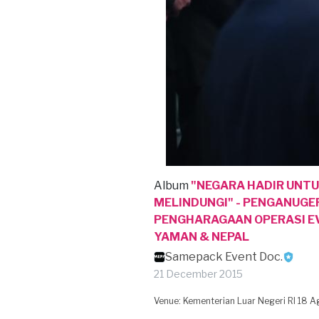
Album
"NEGARA HADIR UNT
MELINDUNGI" - PENGANUG
PENGHARAGAAN OPERASI EV
YAMAN & NEPAL
Samepack Event Doc.
21 December 2015
Venue: Kementerian Luar Negeri RI 18 A