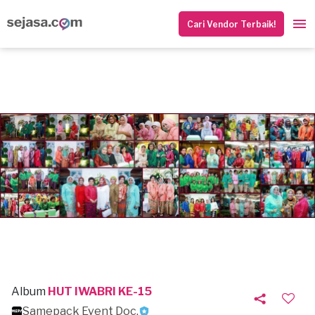
Cari Vendor Terbaik!
Album
HUT IWABRI KE-15
Samepack Event Doc.