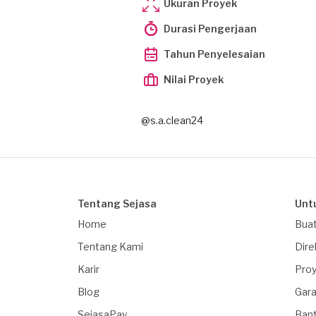
Ukuran Proyek
Durasi Pengerjaan
Tahun Penyelesaian
Nilai Proyek
@s.a.clean24
Tentang Sejasa
Unt
Home
Buat
Tentang Kami
Dire
Karir
Proy
Blog
Gara
SejasaPay
Ban