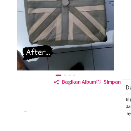
Bagikan Album
Simpan
D
In
da
—
la
—