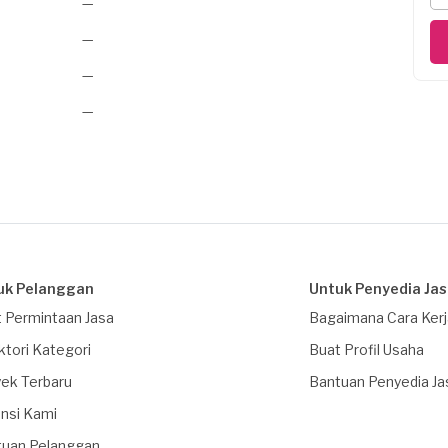
—
—
—
—
uk Pelanggan
Untuk Penyedia Ja
 Permintaan Jasa
Bagaimana Cara Ker
ktori Kategori
Buat Profil Usaha
ek Terbaru
Bantuan Penyedia Ja
nsi Kami
tuan Pelanggan