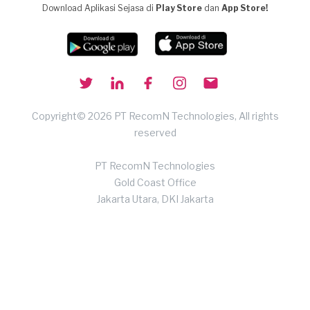
Download Aplikasi Sejasa di
Play Store
dan
App Store!
Copyright© 2026 PT RecomN Technologies, All rights
reserved
PT RecomN Technologies
Gold Coast Office
Jakarta Utara, DKI Jakarta