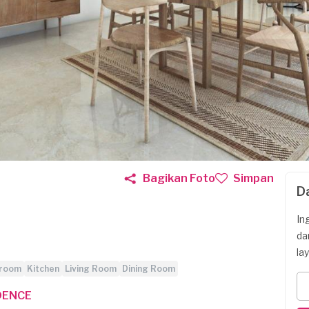
Bagikan Foto
Simpan
D
In
da
la
room
Kitchen
Living Room
Dining Room
DENCE