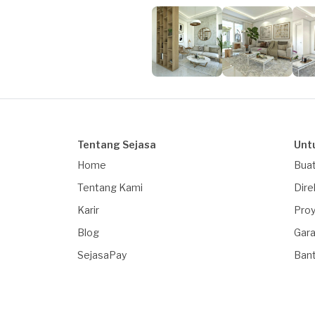
Tentang Sejasa
Unt
Home
Buat
Tentang Kami
Dire
Karir
Proy
Blog
Gara
SejasaPay
Ban