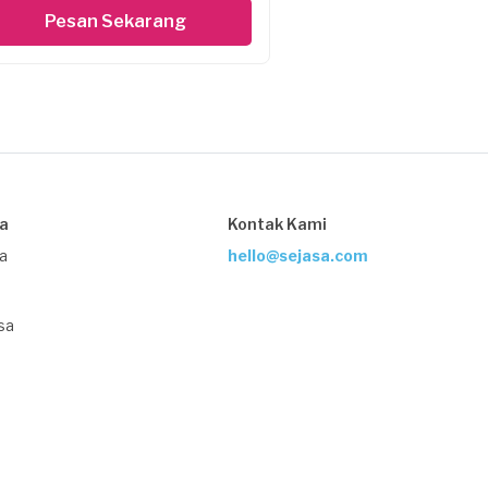
Pesan Sekarang
sa
Kontak Kami
ja
hello@sejasa.com
sa