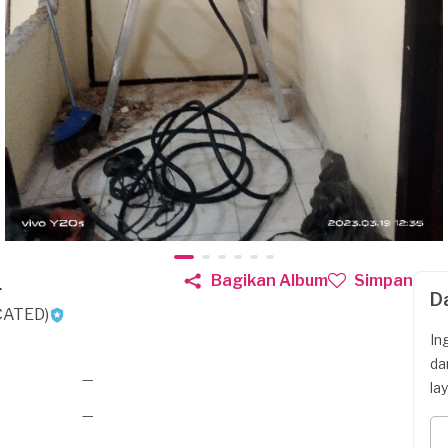
L
Bagikan Album
Simpan
D
CATED)
In
da
—
la
—