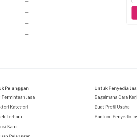
—
—
—
—
uk Pelanggan
Untuk Penyedia Ja
 Permintaan Jasa
Bagaimana Cara Ker
ktori Kategori
Buat Profil Usaha
ek Terbaru
Bantuan Penyedia Ja
nsi Kami
tuan Pelanggan