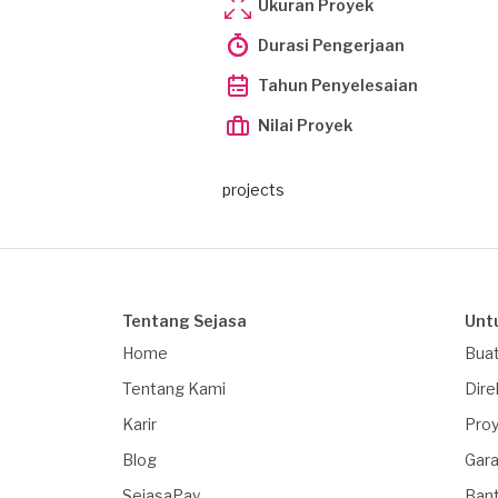
Ukuran Proyek
Durasi Pengerjaan
Tahun Penyelesaian
Nilai Proyek
projects
Tentang Sejasa
Unt
Home
Buat
Tentang Kami
Dire
Karir
Proy
Blog
Gara
SejasaPay
Ban