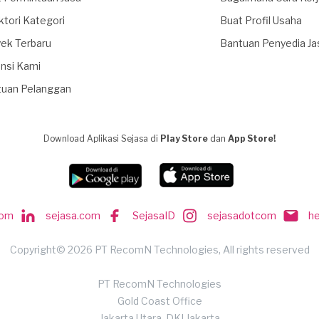
ktori Kategori
Buat Profil Usaha
ek Terbaru
Bantuan Penyedia Ja
nsi Kami
tuan Pelanggan
Download Aplikasi Sejasa di
Play Store
dan
App Store!
com
sejasa.com
SejasaID
sejasadotcom
h
Copyright© 2026 PT RecomN Technologies, All rights reserved
PT RecomN Technologies
Gold Coast Office
Jakarta Utara, DKI Jakarta