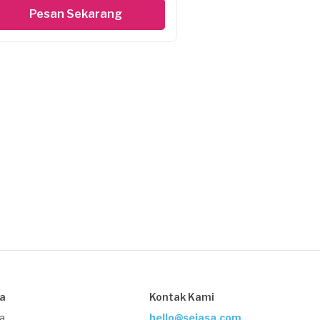
Pesan Sekarang
sa
Kontak Kami
ja
hello@sejasa.com