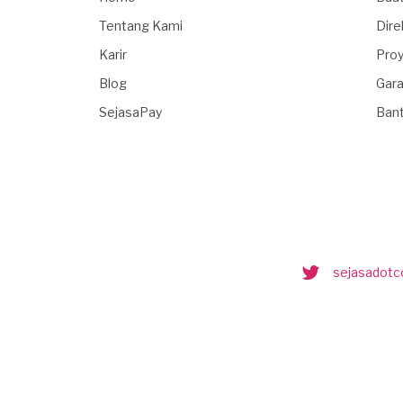
Tentang Kami
Dire
Karir
Proy
Blog
Gara
SejasaPay
Ban
sejasadot