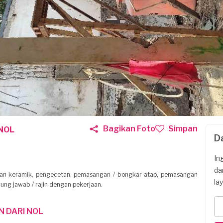
Bagikan Foto
Simpan
NOL
D
In
da
ngan keramik, pengecetan, pemasangan / bongkar atap, pemasangan
la
ung jawab / rajin dengan pekerjaan.
 DARI NOL