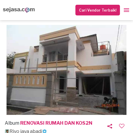
Cari Vendor Terbaik!
Album
RENOVASI RUMAH DAN KOS2N
Riyo jaya abadi