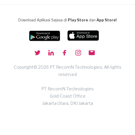
Download Aplikasi Sejasa di
Play Store
dan
App Store!
Copyright© 2026 PT RecomN Technologies, All rights
reserved
PT RecomN Technologies
Gold Coast Office
Jakarta Utara, DKI Jakarta