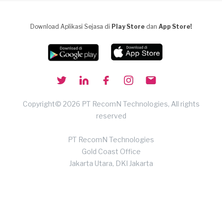
Download Aplikasi Sejasa di
Play Store
dan
App Store!
Copyright© 2026 PT RecomN Technologies, All rights
reserved
PT RecomN Technologies
Gold Coast Office
Jakarta Utara, DKI Jakarta